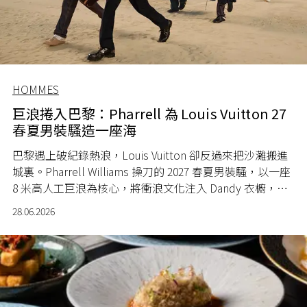
HOMMES
巨浪捲入巴黎：Pharrell 為 Louis Vuitton 27
春夏男裝騷造一座海
巴黎遇上破紀錄熱浪，Louis Vuitton 卻反過來把沙灘搬進
城裏。Pharrell Williams 操刀的 2027 春夏男裝騷，以一座
8 米高人工巨浪為核心，將衝浪文化注入 Dandy 衣櫥，西
裝混搭潛水服毫不違和。Speedy 化身珊瑚礁般繽紛，孔
28.06.2026
劉、j-hope、王嘉爾齊集前排，這場「Surfer Dandy」實
驗，正是巴黎男裝週最具話題的一站。