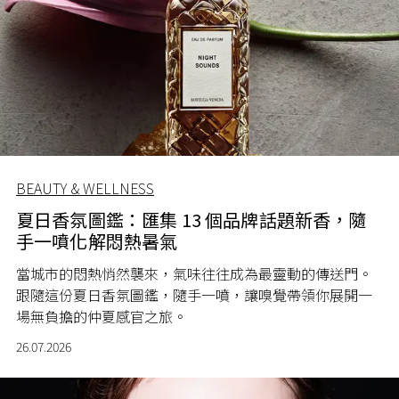
BEAUTY & WELLNESS
夏日香氛圖鑑：匯集 13 個品牌話題新香，隨
手一噴化解悶熱暑氣
當城市的悶熱悄然襲來，氣味往往成為最靈動的傳送門。
跟隨這份夏日香氛圖鑑，隨手一噴，讓嗅覺帶領你展開一
場無負擔的仲夏感官之旅。
26.07.2026