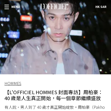
MENU
HK SAR
HOMMES
【L'OFFICIEL HOMMES 封面專訪】周柏豪：
40 歲是人生真正開始，每一個章節繼續盛放
有人說，男人到了 40 歲才真正開始綻放。周柏豪（Pakho