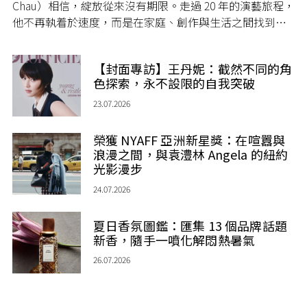
Chau）相信，綻放從來沒有期限。走過 20 年的演藝旅程，
他不再執着於速度，而是在家庭、創作與生活之間找到屬
於自己的節奏，讓人生每一個章節，都繼續盛放。
【封面專訪】王丹妮：截然不同的角
色探索，永不設限的自我突破
23.07.2026
榮獲 NYAFF 亞洲新星獎：在喧囂與
浪漫之間，與袁澧林 Angela 的紐約
光影漫步
24.07.2026
夏日香氛圖鑑：匯集 13 個品牌話題
新香，隨手一噴化解悶熱暑氣
26.07.2026