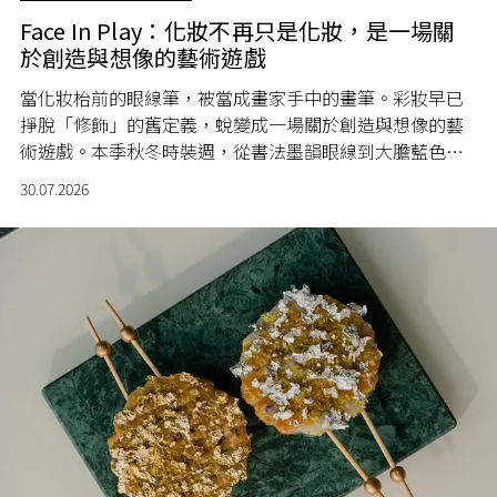
Face In Play：化妝不再只是化妝，是一場關
於創造與想像的藝術遊戲
當化妝枱前的眼線筆，被當成畫家手中的畫筆。彩妝早已
掙脫「修飾」的舊定義，蛻變成一場關於創造與想像的藝
術遊戲。本季秋冬時裝週，從書法墨韻眼線到大膽藍色眼
影，再到雕塑般的立體光澤，臉龐成為一塊畫布，肩負每
30.07.2026
一個「假如」被實現的瞬間。