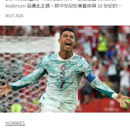
Anderson 延續此主題，將中世紀紋章藝術與 18 世紀的繁
複風格巧妙融合，讓莊重典雅的貴族風與隨性不羈的學院
06.07.2026
風融為一體。
HOMMES