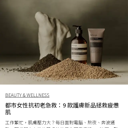
BEAUTY & WELLNESS
都市女性抗初老急救：9 款護膚新品拯救疲憊
肌
工作繁忙，肌膚壓力大？每日面對電腦、熬夜、奔波通