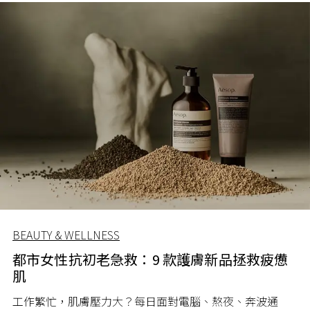
BEAUTY & WELLNESS
都市女性抗初老急救：9 款護膚新品拯救疲憊
肌
工作繁忙，肌膚壓力大？每日面對電腦、熬夜、奔波通