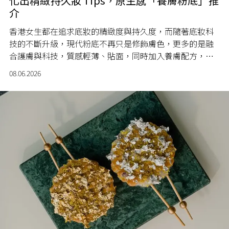
化出精緻持久妝 Tips，原生感「養膚粉底」推
介
香港女生都在追求底妝的精緻度與持久度，而隨著底妝科
技的不斷升級，現代粉底不再只是修飾膚色，更多的是融
合護膚與科技，質感輕薄、貼面，同時加入養膚配方，打
造兼具妝效與養膚功能的「第二層肌膚」，呈現如天生好
08.06.2026
皮般的細緻光澤，更打著「越用越好膚質」的賣點，成功
收服用家的芳心。