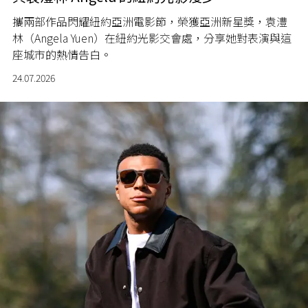
攜兩部作品閃耀紐約亞洲電影節，榮獲亞洲新星獎，袁澧
林（Angela Yuen）在紐約光影交會處，分享她對表演與這
座城市的熱情告白。
24.07.2026