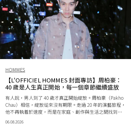
HOMMES
【L'OFFICIEL HOMMES 封面專訪】周柏豪：
40 歲是人生真正開始，每一個章節繼續盛放
有人說，男人到了 40 歲才真正開始綻放。周柏豪（Pakho
Chau）相信，綻放從來沒有期限。走過 20 年的演藝旅程，
他不再執着於速度，而是在家庭、創作與生活之間找到屬
於自己的節奏，讓人生每一個章節，都繼續盛放。
06.08.2026