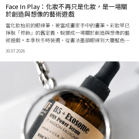
Face In Play：化妝不再只是化妝，是一場關
於創造與想像的藝術遊戲
當化妝枱前的眼線筆，被當成畫家手中的畫筆。彩妝早已
掙脫「修飾」的舊定義，蛻變成一場關於創造與想像的藝
術遊戲。本季秋冬時裝週，從書法墨韻眼線到大膽藍色眼
影，再到雕塑般的立體光澤，臉龐成為一塊畫布，肩負每
30.07.2026
一個「假如」被實現的瞬間。