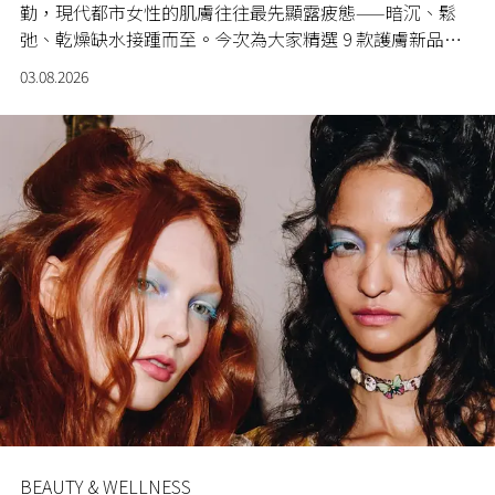
勤，現代都市女性的肌膚往往最先顯露疲態——暗沉、鬆
弛、乾燥缺水接踵而至。今次為大家精選 9 款護膚新品，
從面部逆齡修復到身體清潔香氛，一套護理方案助你從頭
03.08.2026
到腳煥發光彩，在忙碌之餘亦能抽出時間寵愛自己。
BEAUTY & WELLNESS