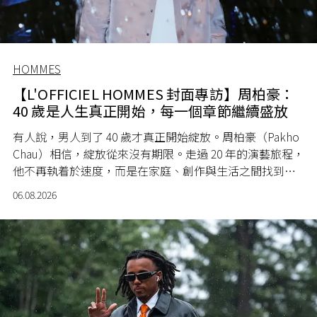
HOMMES
【L'OFFICIEL HOMMES 封面專訪】周柏豪：
40 歲是人生真正開始，每一個章節繼續盛放
有人說，男人到了 40 歲才真正開始綻放。周柏豪（Pakho
Chau）相信，綻放從來沒有期限。走過 20 年的演藝旅程，
他不再執着於速度，而是在家庭、創作與生活之間找到屬
於自己的節奏，讓人生每一個章節，都繼續盛放。
06.08.2026