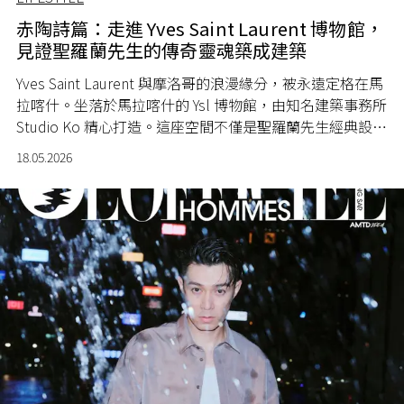
赤陶詩篇：走進 Yves Saint Laurent 博物館，
見證聖羅蘭先生的傳奇靈魂築成建築
Yves Saint Laurent
與摩洛哥的浪漫緣分，被永遠定格在馬
拉喀什。坐落於馬拉喀什的 Ysl 博物館，由知名建築事務所
Studio Ko
精心打造。這座空間不僅是聖羅蘭先生經典設
計、珍貴影像與靈感草圖的永久歸宿，更透過定期更換的
18.05.2026
展覽注入源源不絕的生命力。這不只是一座博物館，更是
聖羅蘭先生留給世界的一封瑰麗情書。