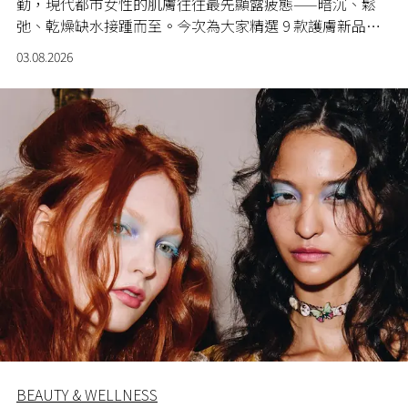
勤，現代都市女性的肌膚往往最先顯露疲態——暗沉、鬆
弛、乾燥缺水接踵而至。今次為大家精選 9 款護膚新品，
從面部逆齡修復到身體清潔香氛，一套護理方案助你從頭
03.08.2026
到腳煥發光彩，在忙碌之餘亦能抽出時間寵愛自己。
BEAUTY & WELLNESS