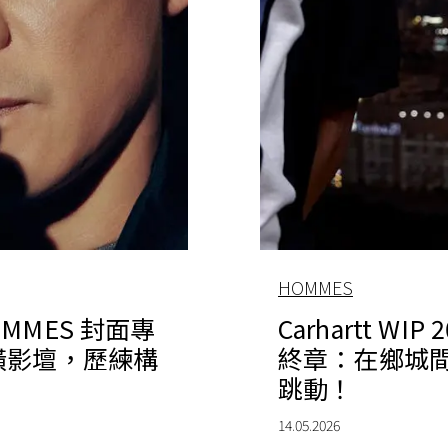
HOMMES
HOMMES 封面專
Carhartt WI
橫影壇，歷練構
終章：在鄉城
跳動！
14.05.2026