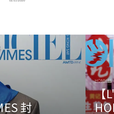
HOMMES
【L'
MES 封
HO