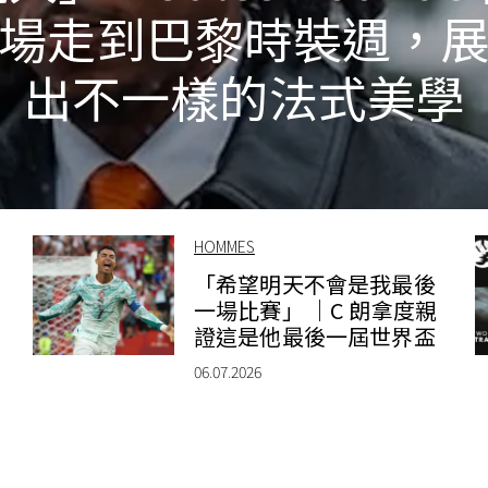
場走到巴黎時裝週，
出不一樣的法式美學
HOMMES
：
「希望明天不會是我最後
一場比賽」 ｜C 朗拿度親
證這是他最後一屆世界盃
06.07.2026