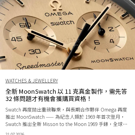
WATCHES & JEWELLERY
全新 MoonSwatch 以 11 克真金製作，需先答
32 條問題才有機會獲購買資格！
Swatch 再度拋出重磅聯乘，與長期合作夥伴 Omega 再度
推出 MoonSwatch —— 為紀念人類於 1969 年首次登月，
Swatch 推出全新 Misson to the Moon 1969 手錶，全球限
量 1969 隻。
21.07.2026