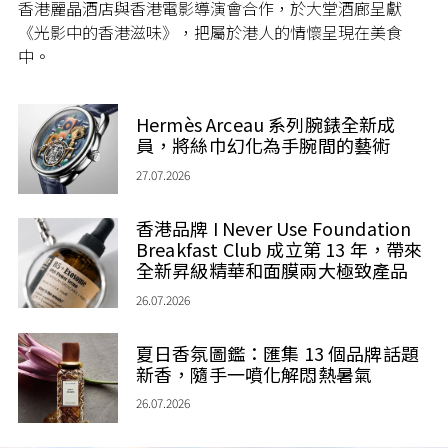
香港麗晶酒店與香港電影導演會合作，於大堂酒廊呈獻
《光影中的香港滋味》，把屬於港人的情懷呈現在美食
中。
Hermès Arceau 系列腕錶全新成
員，將絲巾幻化為手腕間的藝術
27.07.2026
香港品牌 I Never Use Foundation
Breakfast Club 成立第 13 年，帶來
全新昇級精華和面膜兩大極致產品
26.07.2026
夏日香氛圖鑑：匯集 13 個品牌話題
新香，隨手一噴化解悶熱暑氣
26.07.2026