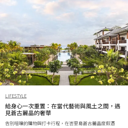
LIFESTYLE
給身心一次重置：在當代藝術與風土之間，遇
見蒼古麗晶的奢華
告別喧嚷的購物與打卡行程，在峇里島蒼古麗晶度假酒