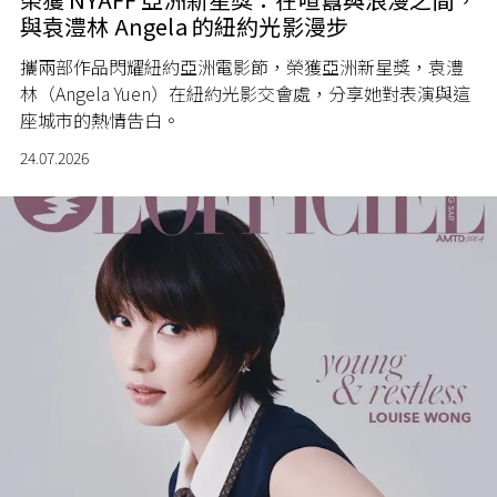
與袁澧林 Angela 的紐約光影漫步
攜兩部作品閃耀紐約亞洲電影節，榮獲亞洲新星獎，袁澧
林（Angela Yuen）在紐約光影交會處，分享她對表演與這
座城市的熱情告白。
24.07.2026