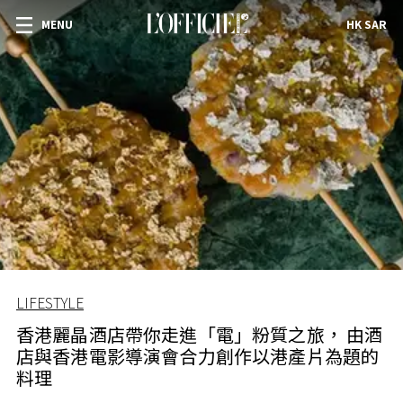
MENU
HK SAR
LIFESTYLE
香港麗晶酒店帶你走進「電」粉質之旅， 由酒
店與香港電影導演會合力創作以港產片為題的
料理