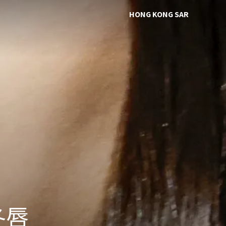
HONG KONG SAR
冬唇