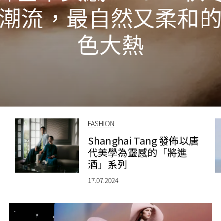
潮流，最自然又柔和
色大熱
FASHION
Shanghai Tang 發佈以唐
代美學為靈感的「將進
酒」系列
17.07.2024