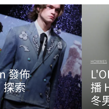
HOMMES
on 發佈
L'
，探索
播 
冬