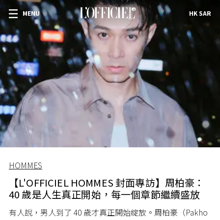
MENU
HK SAR
HOMMES
【L'OFFICIEL HOMMES 封面專訪】周柏豪：
40 歲是人生真正開始，每一個章節繼續盛放
有人說，男人到了 40 歲才真正開始綻放。周柏豪（Pakho