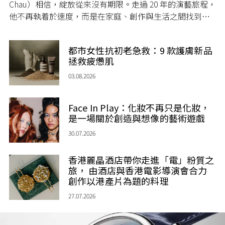
Chau）相信，綻放從來沒有期限。走過 20 年的演藝旅程，
他不再執着於速度，而是在家庭、創作與生活之間找到屬
於自己的節奏，讓人生每一個章節，都繼續盛放。
都市女性抗初老急救：9 款護膚新品
拯救疲憊肌
03.08.2026
Face In Play：化妝不再只是化妝，
是一場關於創造與想像的藝術遊戲
30.07.2026
香港麗晶酒店帶你走進「電」粉質之
旅， 由酒店與香港電影導演會合力
創作以港產片為題的料理
27.07.2026