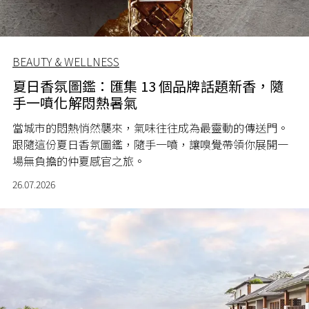
BEAUTY & WELLNESS
夏日香氛圖鑑：匯集 13 個品牌話題新香，隨
手一噴化解悶熱暑氣
當城市的悶熱悄然襲來，氣味往往成為最靈動的傳送門。
跟隨這份夏日香氛圖鑑，隨手一噴，讓嗅覺帶領你展開一
場無負擔的仲夏感官之旅。
26.07.2026