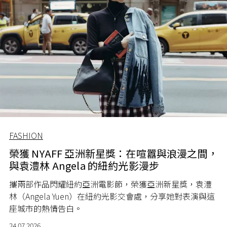
FASHION
榮獲 NYAFF 亞洲新星獎：在喧囂與浪漫之間，
與袁澧林 Angela 的紐約光影漫步
攜兩部作品閃耀紐約亞洲電影節，榮獲亞洲新星獎，袁澧
林（Angela Yuen）在紐約光影交會處，分享她對表演與這
座城市的熱情告白。
24.07.2026