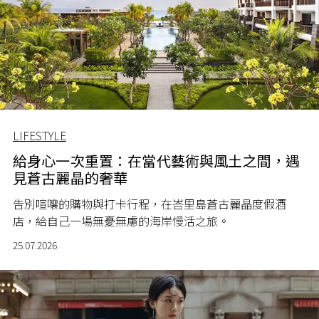
LIFESTYLE
給身心一次重置：在當代藝術與風土之間，遇
見蒼古麗晶的奢華
告別喧嚷的購物與打卡行程，在峇里島蒼古麗晶度假酒
店，給自己一場無憂無慮的海岸慢活之旅。
25.07.2026