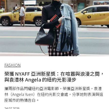
FASHION
榮獲 NYAFF 亞洲新星獎：在喧囂與浪漫之間，
與袁澧林 Angela 的紐約光影漫步
攜兩部作品閃耀紐約亞洲電影節，榮獲亞洲新星獎，袁澧
林（Angela Yuen）在紐約光影交會處，分享她對表演與這
座城市的熱情告白。
24.07.2026