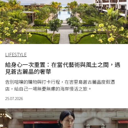
LIFESTYLE
給身心一次重置：在當代藝術與風土之間，遇
見蒼古麗晶的奢華
告別喧嚷的購物與打卡行程，在峇里島蒼古麗晶度假酒
店，給自己一場無憂無慮的海岸慢活之旅。
25.07.2026