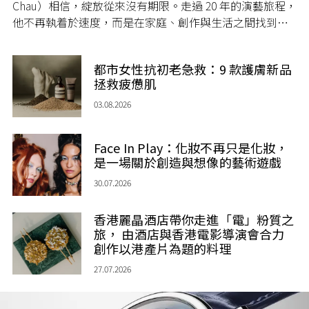
Chau）相信，綻放從來沒有期限。走過 20 年的演藝旅程，
他不再執着於速度，而是在家庭、創作與生活之間找到屬
於自己的節奏，讓人生每一個章節，都繼續盛放。
都市女性抗初老急救：9 款護膚新品
拯救疲憊肌
03.08.2026
Face In Play：化妝不再只是化妝，
是一場關於創造與想像的藝術遊戲
30.07.2026
香港麗晶酒店帶你走進「電」粉質之
旅， 由酒店與香港電影導演會合力
創作以港產片為題的料理
27.07.2026