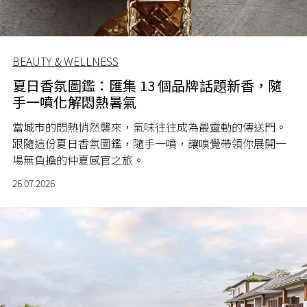
BEAUTY & WELLNESS
夏日香氛圖鑑：匯集 13 個品牌話題新香，隨
手一噴化解悶熱暑氣
當城市的悶熱悄然襲來，氣味往往成為最靈動的傳送門。
跟隨這份夏日香氛圖鑑，隨手一噴，讓嗅覺帶領你展開一
場無負擔的仲夏感官之旅。
26.07.2026