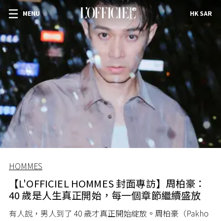
MENU
HK SAR
HOMMES
【L'OFFICIEL HOMMES 封面專訪】周柏豪：
40 歲是人生真正開始，每一個章節繼續盛放
有人說，男人到了 40 歲才真正開始綻放。周柏豪（Pakho