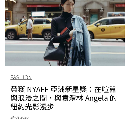
FASHION
榮獲 NYAFF 亞洲新星獎：在喧囂
與浪漫之間，與袁澧林 Angela 的
紐約光影漫步
24.07.2026