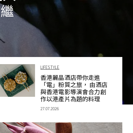
節繼
LIFESTYLE
香港麗晶酒店帶你走進
「電」粉質之旅， 由酒店
與香港電影導演會合力創
作以港產片為題的料理
27.07.2026