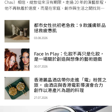
Chau）相信，綻放從來沒有期限。走過 20 年的演藝旅程，
他不再執着於速度，而是在家庭、創作與生活之間找到屬
於自己的節奏，讓人生每一個章節，都繼續盛放。
都市女性抗初老急救：9 款護膚新品
拯救疲憊肌
03.08.2026
Face In Play：化妝不再只是化妝，
是一場關於創造與想像的藝術遊戲
30.07.2026
香港麗晶酒店帶你走進「電」粉質之
旅， 由酒店與香港電影導演會合力
創作以港產片為題的料理
27.07.2026