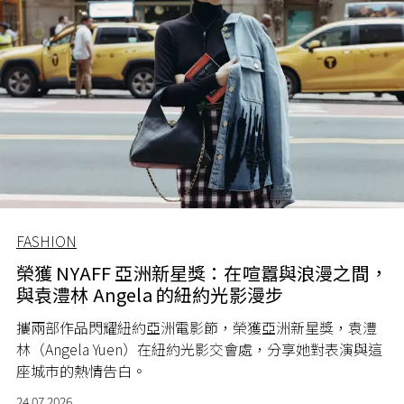
FASHION
榮獲 NYAFF 亞洲新星獎：在喧囂與浪漫之間，
與袁澧林 Angela 的紐約光影漫步
攜兩部作品閃耀紐約亞洲電影節，榮獲亞洲新星獎，袁澧
林（Angela Yuen）在紐約光影交會處，分享她對表演與這
座城市的熱情告白。
24.07.2026