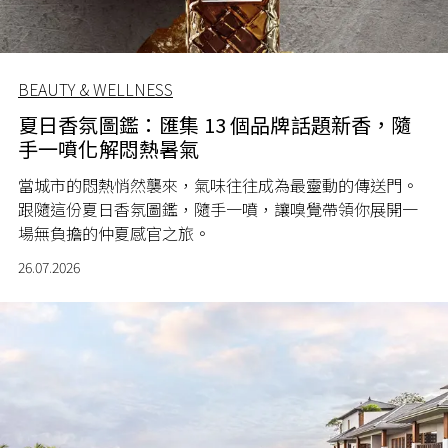
BEAUTY & WELLNESS
夏日香氛圖鑑：匯集 13 個品牌話題新香，隨
手一噴化解悶熱暑氣
當城市的悶熱悄然襲來，氣味往往成為最靈動的傳送門。
跟隨這份夏日香氛圖鑑，隨手一噴，讓嗅覺帶領你展開一
場無負擔的仲夏感官之旅。
26.07.2026