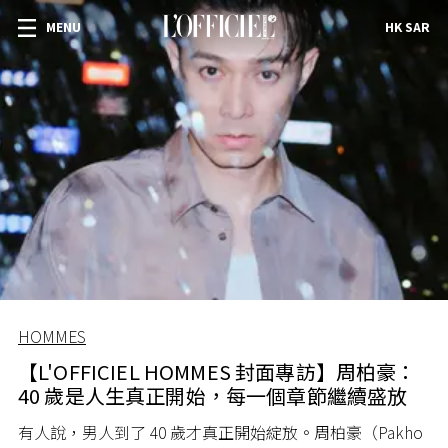
MENU
HK SAR
HOMMES
【L'OFFICIEL HOMMES 封面專訪】周柏豪：
40 歲是人生真正開始，每一個章節繼續盛放
有人說，男人到了 40 歲才真正開始綻放。周柏豪（Pakho