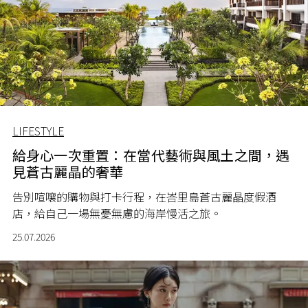
LIFESTYLE
給身心一次重置：在當代藝術與風土之間，遇
見蒼古麗晶的奢華
告別喧嚷的購物與打卡行程，在峇里島蒼古麗晶度假酒
店，給自己一場無憂無慮的海岸慢活之旅。
25.07.2026