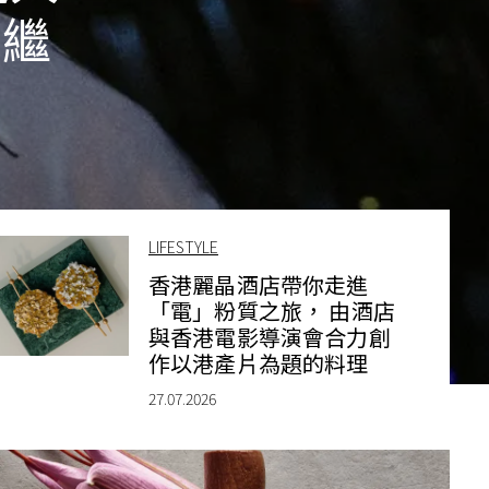
節繼
LIFESTYLE
香港麗晶酒店帶你走進
「電」粉質之旅， 由酒店
與香港電影導演會合力創
作以港產片為題的料理
27.07.2026