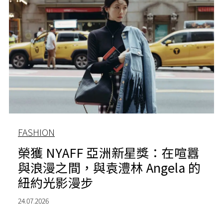
FASHION
榮獲 NYAFF 亞洲新星獎：在喧囂
與浪漫之間，與袁澧林 Angela 的
紐約光影漫步
24.07.2026