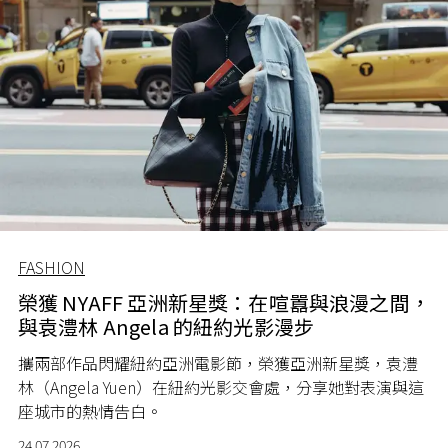
FASHION
榮獲 NYAFF 亞洲新星獎：在喧囂與浪漫之間，
與袁澧林 Angela 的紐約光影漫步
攜兩部作品閃耀紐約亞洲電影節，榮獲亞洲新星獎，袁澧
林（Angela Yuen）在紐約光影交會處，分享她對表演與這
座城市的熱情告白。
24.07.2026