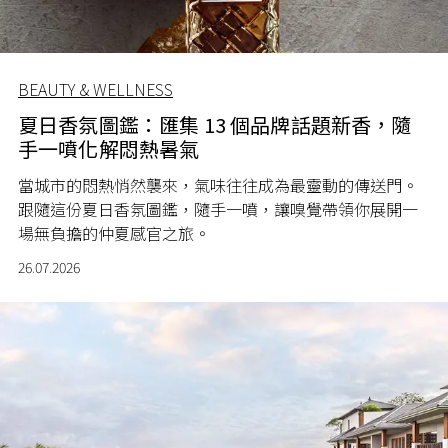
BEAUTY & WELLNESS
夏日香氛圖鑑：匯集 13 個品牌話題新香，隨
手一噴化解悶熱暑氣
當城市的悶熱悄然襲來，氣味往往成為最靈動的傳送門。
跟隨這份夏日香氛圖鑑，隨手一噴，讓嗅覺帶領你展開一
場無負擔的仲夏感官之旅。
26.07.2026