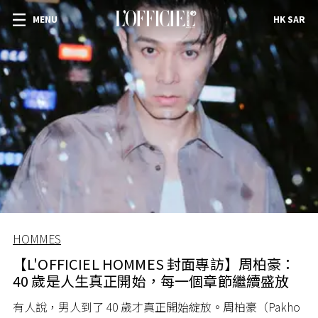
MENU
HK SAR
HOMMES
【L'OFFICIEL HOMMES 封面專訪】周柏豪：
40 歲是人生真正開始，每一個章節繼續盛放
有人說，男人到了 40 歲才真正開始綻放。周柏豪（Pakho