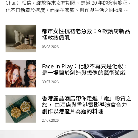
Chau）相信，綻放從來沒有期限。走過 20 年的演藝旅程，
他不再執着於速度，而是在家庭、創作與生活之間找到屬
於自己的節奏，讓人生每一個章節，都繼續盛放。
都市女性抗初老急救：9 款護膚新品
拯救疲憊肌
03.08.2026
Face In Play：化妝不再只是化妝，
是一場關於創造與想像的藝術遊戲
30.07.2026
香港麗晶酒店帶你走進「電」粉質之
旅， 由酒店與香港電影導演會合力
創作以港產片為題的料理
27.07.2026