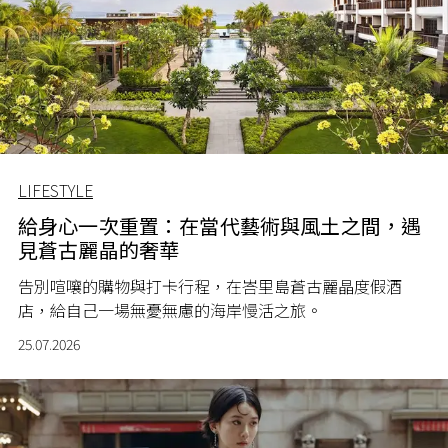
LIFESTYLE
給身心一次重置：在當代藝術與風土之間，遇
見蒼古麗晶的奢華
告別喧嚷的購物與打卡行程，在峇里島蒼古麗晶度假酒
店，給自己一場無憂無慮的海岸慢活之旅。
25.07.2026