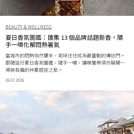
BEAUTY & WELLNESS
夏日香氛圖鑑：匯集 13 個品牌話題新香，隨
手一噴化解悶熱暑氣
當城市的悶熱悄然襲來，氣味往往成為最靈動的傳送門。
跟隨這份夏日香氛圖鑑，隨手一噴，讓嗅覺帶領你展開一
場無負擔的仲夏感官之旅。
26.07.2026