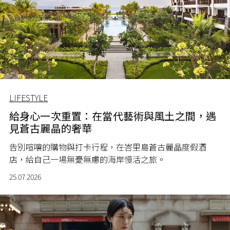
LIFESTYLE
給身心一次重置：在當代藝術與風土之間，遇
見蒼古麗晶的奢華
告別喧嚷的購物與打卡行程，在峇里島蒼古麗晶度假酒
店，給自己一場無憂無慮的海岸慢活之旅。
25.07.2026