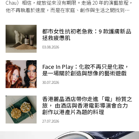
Chau）相信，綻放從來沒有期限。走過 20 年的演藝旅程，
他不再執着於速度，而是在家庭、創作與生活之間找到屬
於自己的節奏，讓人生每一個章節，都繼續盛放。
都市女性抗初老急救：9 款護膚新品
拯救疲憊肌
03.08.2026
Face In Play：化妝不再只是化妝，
是一場關於創造與想像的藝術遊戲
30.07.2026
香港麗晶酒店帶你走進「電」粉質之
旅， 由酒店與香港電影導演會合力
創作以港產片為題的料理
27.07.2026