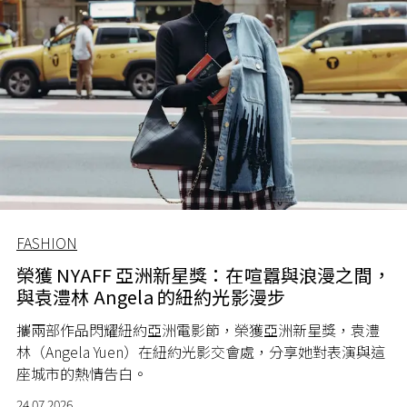
FASHION
榮獲 NYAFF 亞洲新星獎：在喧囂與浪漫之間，
與袁澧林 Angela 的紐約光影漫步
攜兩部作品閃耀紐約亞洲電影節，榮獲亞洲新星獎，袁澧
林（Angela Yuen）在紐約光影交會處，分享她對表演與這
座城市的熱情告白。
24.07.2026