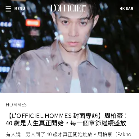
MENU
HK SAR
HOMMES
【L'OFFICIEL HOMMES 封面專訪】周柏豪：
40 歲是人生真正開始，每一個章節繼續盛放
有人說，男人到了 40 歲才真正開始綻放。周柏豪（Pakho