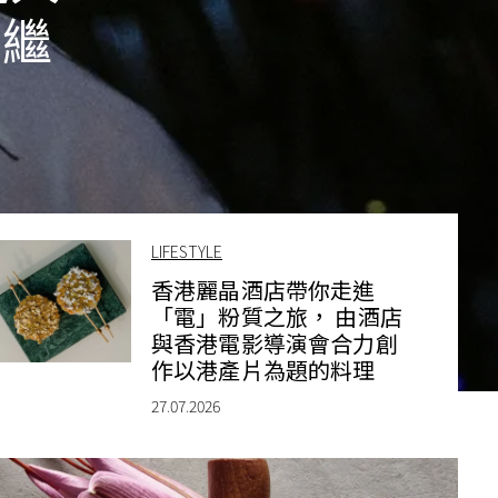
節繼
LIFESTYLE
香港麗晶酒店帶你走進
「電」粉質之旅， 由酒店
與香港電影導演會合力創
作以港產片為題的料理
27.07.2026