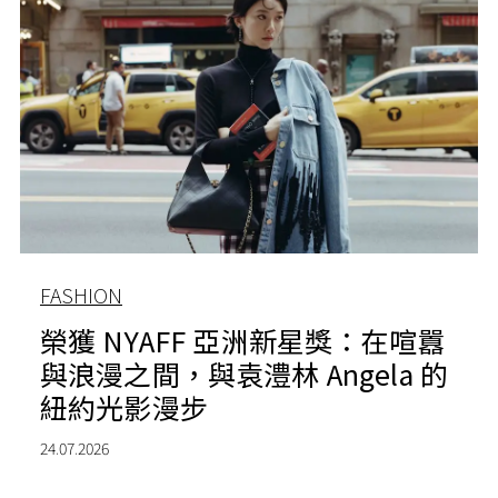
FASHION
榮獲 NYAFF 亞洲新星獎：在喧囂
與浪漫之間，與袁澧林 Angela 的
紐約光影漫步
24.07.2026