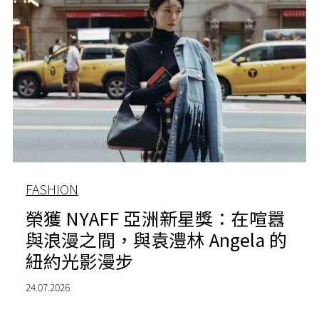
FASHION
榮獲 NYAFF 亞洲新星獎：在喧囂
與浪漫之間，與袁澧林 Angela 的
紐約光影漫步
24.07.2026