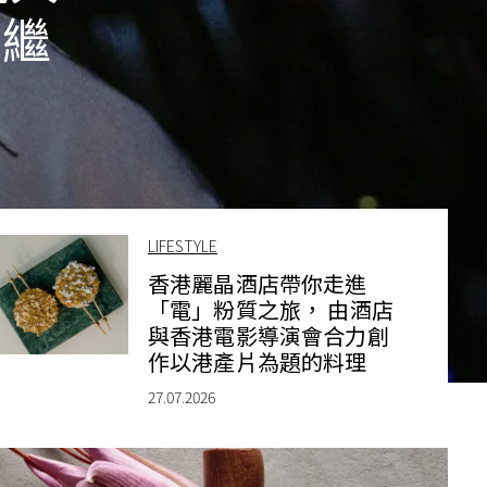
節繼
LIFESTYLE
香港麗晶酒店帶你走進
「電」粉質之旅， 由酒店
與香港電影導演會合力創
作以港產片為題的料理
27.07.2026