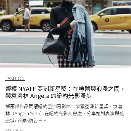
FASHION
榮獲 NYAFF 亞洲新星獎：在喧囂與浪漫之間，
與袁澧林 Angela 的紐約光影漫步
攜兩部作品閃耀紐約亞洲電影節，榮獲亞洲新星獎，袁澧
林（Angela Yuen）在紐約光影交會處，分享她對表演與這
座城市的熱情告白。
24.07.2026