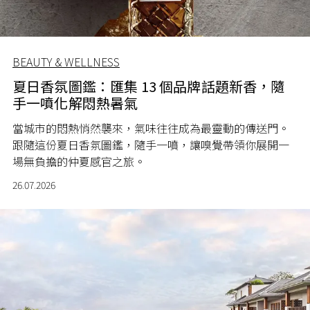
BEAUTY & WELLNESS
夏日香氛圖鑑：匯集 13 個品牌話題新香，隨
手一噴化解悶熱暑氣
當城市的悶熱悄然襲來，氣味往往成為最靈動的傳送門。
跟隨這份夏日香氛圖鑑，隨手一噴，讓嗅覺帶領你展開一
場無負擔的仲夏感官之旅。
26.07.2026