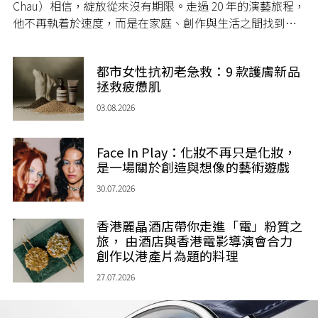
Chau）相信，綻放從來沒有期限。走過 20 年的演藝旅程，
他不再執着於速度，而是在家庭、創作與生活之間找到屬
於自己的節奏，讓人生每一個章節，都繼續盛放。
都市女性抗初老急救：9 款護膚新品
拯救疲憊肌
03.08.2026
Face In Play：化妝不再只是化妝，
是一場關於創造與想像的藝術遊戲
30.07.2026
香港麗晶酒店帶你走進「電」粉質之
旅， 由酒店與香港電影導演會合力
創作以港產片為題的料理
27.07.2026