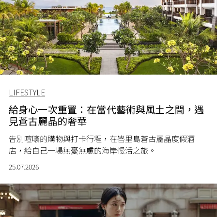
LIFESTYLE
給身心一次重置：在當代藝術與風土之間，遇
見蒼古麗晶的奢華
告別喧嚷的購物與打卡行程，在峇里島蒼古麗晶度假酒
店，給自己一場無憂無慮的海岸慢活之旅。
25.07.2026