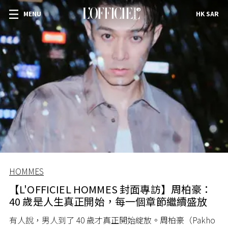
MENU
HK SAR
HOMMES
【L'OFFICIEL HOMMES 封面專訪】周柏豪：
40 歲是人生真正開始，每一個章節繼續盛放
有人說，男人到了 40 歲才真正開始綻放。周柏豪（Pakho