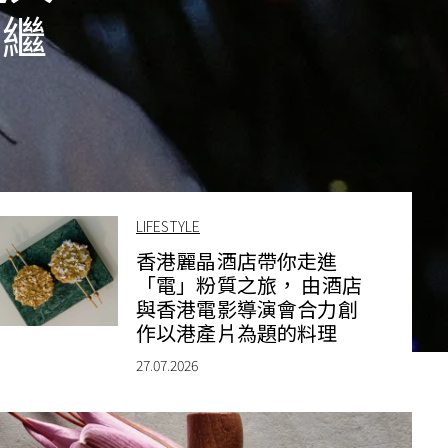
節繼
LIFESTYLE
香港麗晶酒店帶你走進
「電」粉質之旅， 由酒店
與香港電影導演會合力創
作以港產片為題的料理
27.07.2026