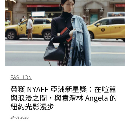
FASHION
榮獲 NYAFF 亞洲新星獎：在喧囂
與浪漫之間，與袁澧林 Angela 的
紐約光影漫步
24.07.2026