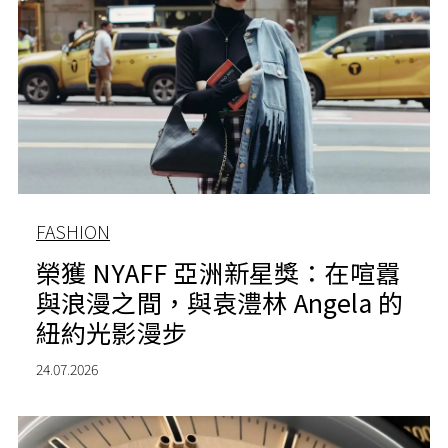
FASHION
榮獲 NYAFF 亞洲新星獎：在喧囂
與浪漫之間，與袁澧林 Angela 的
紐約光影漫步
24.07.2026