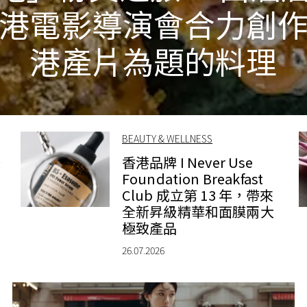
港電影導演會合力創
港產片為題的料理
BEAUTY & WELLNESS
錶
香港品牌 I Never Use
Foundation Breakfast
Club 成立第 13 年，帶來
全新昇級精華和面膜兩大
極致產品
26.07.2026