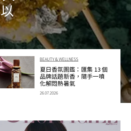
作以
BEAUTY & WELLNESS
夏日香氛圖鑑：匯集 13 個
品牌話題新香，隨手一噴
化解悶熱暑氣
26.07.2026