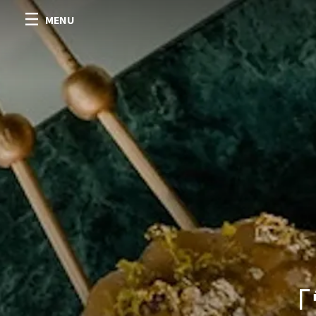
MENU
「