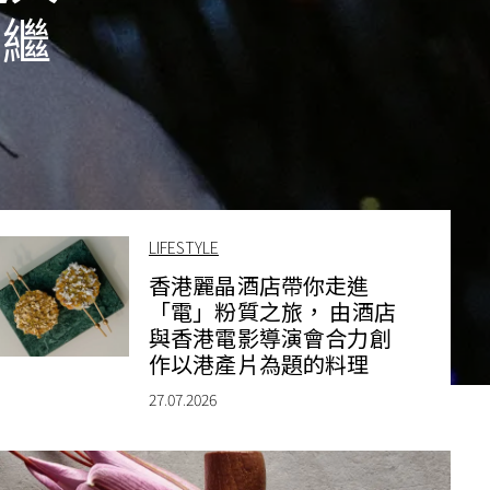
節繼
LIFESTYLE
香港麗晶酒店帶你走進
「電」粉質之旅， 由酒店
與香港電影導演會合力創
作以港產片為題的料理
27.07.2026