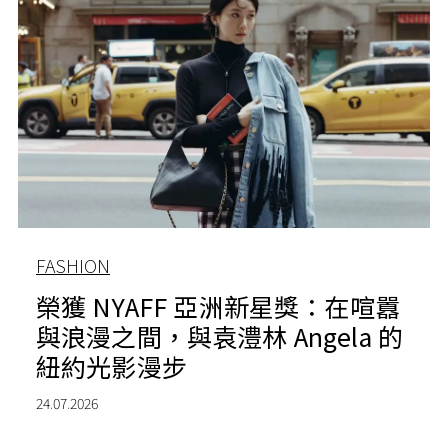
FASHION
榮獲 NYAFF 亞洲新星獎：在喧囂
與浪漫之間，與袁澧林 Angela 的
紐約光影漫步
24.07.2026