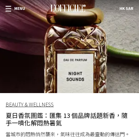
MENU
HK SAR
BEAUTY & WELLNESS
夏日香氛圖鑑：匯集 13 個品牌話題新香，隨
手一噴化解悶熱暑氣
當城市的悶熱悄然襲來，氣味往往成為最靈動的傳送門。