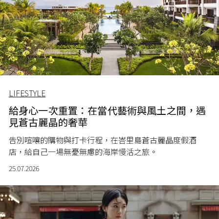
LIFESTYLE
給身心一次重置：在當代藝術與風土之間，遇
見蒼古麗晶的奢華
告別喧嚷的購物與打卡行程，在峇里島蒼古麗晶度假酒
店，給自己一場無憂無慮的海岸慢活之旅。
25.07.2026