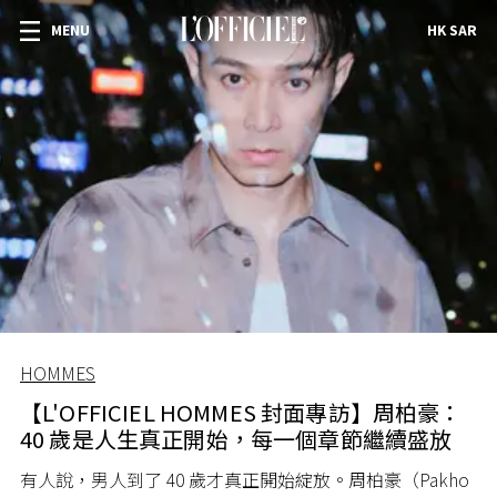
MENU
HK SAR
HOMMES
【L'OFFICIEL HOMMES 封面專訪】周柏豪：
40 歲是人生真正開始，每一個章節繼續盛放
有人說，男人到了 40 歲才真正開始綻放。周柏豪（Pakho