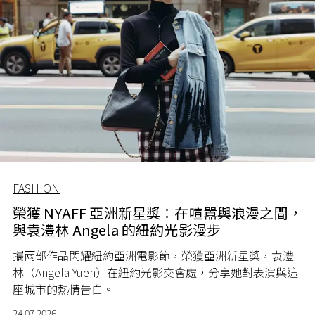
FASHION
榮獲 NYAFF 亞洲新星獎：在喧囂與浪漫之間，
與袁澧林 Angela 的紐約光影漫步
攜兩部作品閃耀紐約亞洲電影節，榮獲亞洲新星獎，袁澧
林（Angela Yuen）在紐約光影交會處，分享她對表演與這
座城市的熱情告白。
24.07.2026