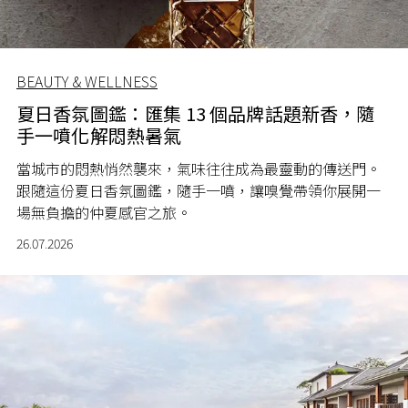
BEAUTY & WELLNESS
夏日香氛圖鑑：匯集 13 個品牌話題新香，隨
手一噴化解悶熱暑氣
當城市的悶熱悄然襲來，氣味往往成為最靈動的傳送門。
跟隨這份夏日香氛圖鑑，隨手一噴，讓嗅覺帶領你展開一
場無負擔的仲夏感官之旅。
26.07.2026