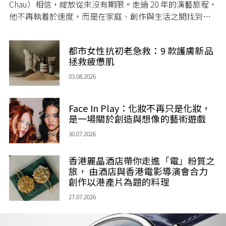
Chau）相信，綻放從來沒有期限。走過 20 年的演藝旅程，
他不再執着於速度，而是在家庭、創作與生活之間找到屬
於自己的節奏，讓人生每一個章節，都繼續盛放。
都市女性抗初老急救：9 款護膚新品
拯救疲憊肌
03.08.2026
Face In Play：化妝不再只是化妝，
是一場關於創造與想像的藝術遊戲
30.07.2026
香港麗晶酒店帶你走進「電」粉質之
旅， 由酒店與香港電影導演會合力
創作以港產片為題的料理
27.07.2026