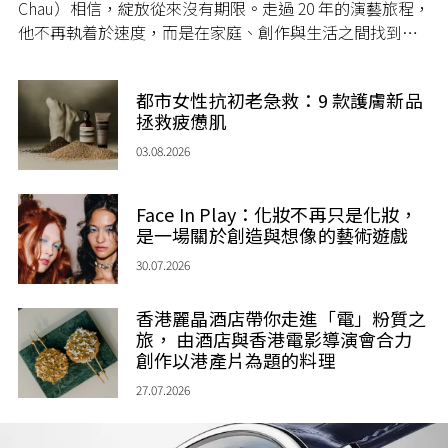
Chau）相信，綻放從來沒有期限。走過 20 年的演藝旅程，
他不再執着於速度，而是在家庭、創作與生活之間找到屬
於自己的節奏，讓人生每一個章節，都繼續盛放。
都市女性抗初老急救：9 款護膚新品
拯救疲憊肌
03.08.2026
Face In Play：化妝不再只是化妝，
是一場關於創造與想像的藝術遊戲
30.07.2026
香港麗晶酒店帶你走進「電」粉質之
旅， 由酒店與香港電影導演會合力
創作以港產片為題的料理
27.07.2026