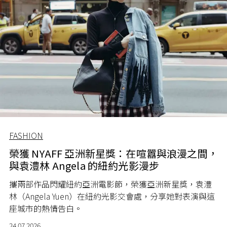
FASHION
榮獲 NYAFF 亞洲新星獎：在喧囂與浪漫之間，
與袁澧林 Angela 的紐約光影漫步
攜兩部作品閃耀紐約亞洲電影節，榮獲亞洲新星獎，袁澧
林（Angela Yuen）在紐約光影交會處，分享她對表演與這
座城市的熱情告白。
24.07.2026