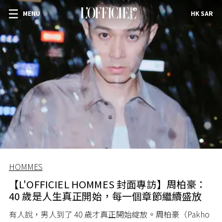
MENU
HK SAR
HOMMES
【L'OFFICIEL HOMMES 封面專訪】周柏豪：
40 歲是人生真正開始，每一個章節繼續盛放
有人說，男人到了 40 歲才真正開始綻放。周柏豪（Pakho