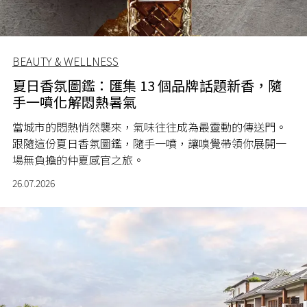
BEAUTY & WELLNESS
夏日香氛圖鑑：匯集 13 個品牌話題新香，隨
手一噴化解悶熱暑氣
當城市的悶熱悄然襲來，氣味往往成為最靈動的傳送門。
跟隨這份夏日香氛圖鑑，隨手一噴，讓嗅覺帶領你展開一
場無負擔的仲夏感官之旅。
26.07.2026