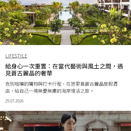
LIFESTYLE
給身心一次重置：在當代藝術與風土之間，遇
見蒼古麗晶的奢華
告別喧嚷的購物與打卡行程，在峇里島蒼古麗晶度假酒
店，給自己一場無憂無慮的海岸慢活之旅。
25.07.2026