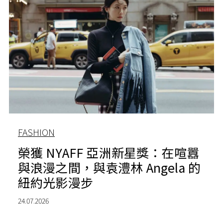
FASHION
榮獲 NYAFF 亞洲新星獎：在喧囂
與浪漫之間，與袁澧林 Angela 的
紐約光影漫步
24.07.2026