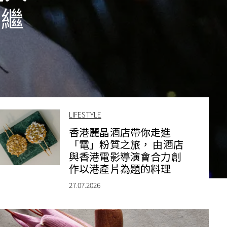
節繼
LIFESTYLE
香港麗晶酒店帶你走進
「電」粉質之旅， 由酒店
與香港電影導演會合力創
作以港產片為題的料理
27.07.2026