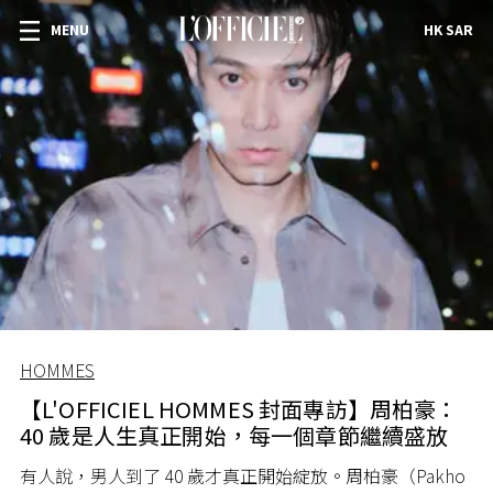
MENU
HK SAR
HOMMES
【L'OFFICIEL HOMMES 封面專訪】周柏豪：
40 歲是人生真正開始，每一個章節繼續盛放
有人說，男人到了 40 歲才真正開始綻放。周柏豪（Pakho