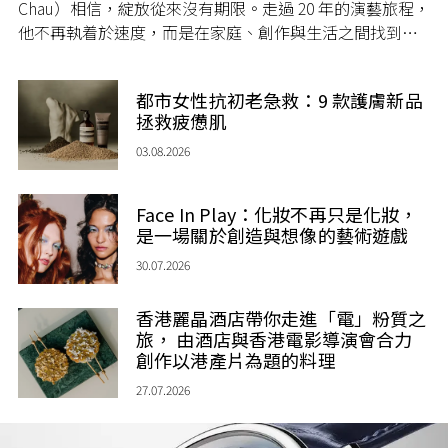
Chau）相信，綻放從來沒有期限。走過 20 年的演藝旅程，
他不再執着於速度，而是在家庭、創作與生活之間找到屬
於自己的節奏，讓人生每一個章節，都繼續盛放。
都市女性抗初老急救：9 款護膚新品
拯救疲憊肌
03.08.2026
Face In Play：化妝不再只是化妝，
是一場關於創造與想像的藝術遊戲
30.07.2026
香港麗晶酒店帶你走進「電」粉質之
旅， 由酒店與香港電影導演會合力
創作以港產片為題的料理
27.07.2026