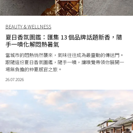
BEAUTY & WELLNESS
夏日香氛圖鑑：匯集 13 個品牌話題新香，隨
手一噴化解悶熱暑氣
當城市的悶熱悄然襲來，氣味往往成為最靈動的傳送門。
跟隨這份夏日香氛圖鑑，隨手一噴，讓嗅覺帶領你展開一
場無負擔的仲夏感官之旅。
26.07.2026