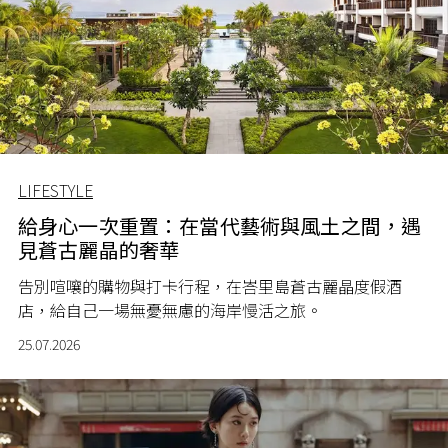
LIFESTYLE
給身心一次重置：在當代藝術與風土之間，遇
見蒼古麗晶的奢華
告別喧嚷的購物與打卡行程，在峇里島蒼古麗晶度假酒
店，給自己一場無憂無慮的海岸慢活之旅。
25.07.2026