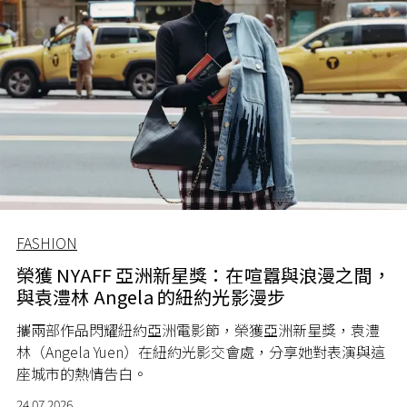
FASHION
榮獲 NYAFF 亞洲新星獎：在喧囂與浪漫之間，
與袁澧林 Angela 的紐約光影漫步
攜兩部作品閃耀紐約亞洲電影節，榮獲亞洲新星獎，袁澧
林（Angela Yuen）在紐約光影交會處，分享她對表演與這
座城市的熱情告白。
24.07.2026