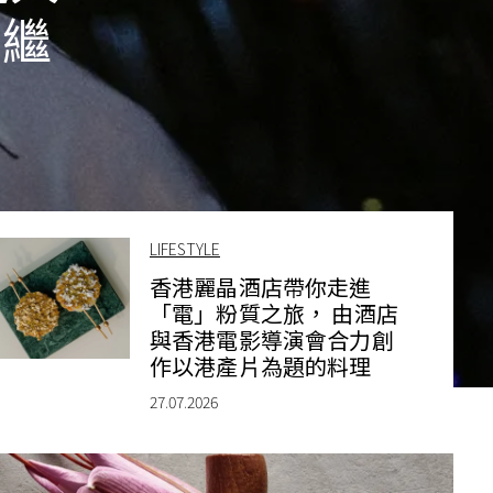
節繼
LIFESTYLE
香港麗晶酒店帶你走進
「電」粉質之旅， 由酒店
與香港電影導演會合力創
作以港產片為題的料理
27.07.2026