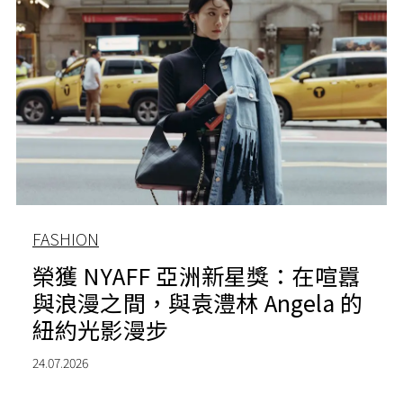
FASHION
榮獲 NYAFF 亞洲新星獎：在喧囂
與浪漫之間，與袁澧林 Angela 的
紐約光影漫步
24.07.2026