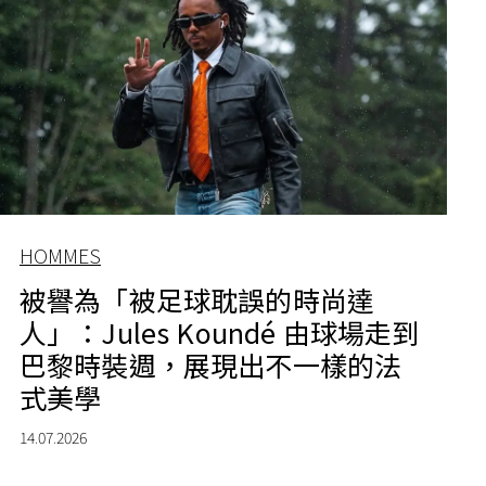
HOMMES
被譽為「被足球耽誤的時尚達
人」：Jules Koundé 由球場走到
巴黎時裝週，展現出不一樣的法
式美學
14.07.2026