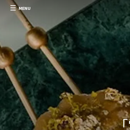
MENU
「