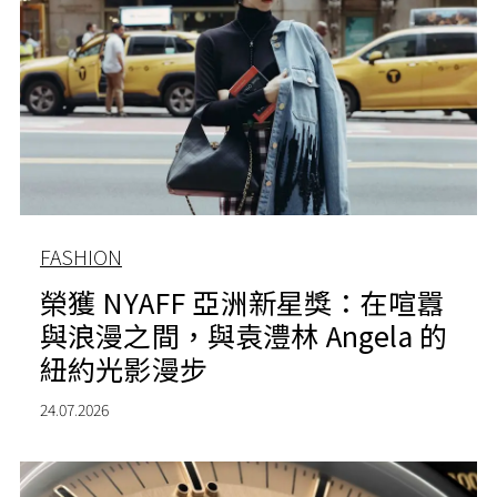
FASHION
榮獲 NYAFF 亞洲新星獎：在喧囂
與浪漫之間，與袁澧林 Angela 的
紐約光影漫步
24.07.2026