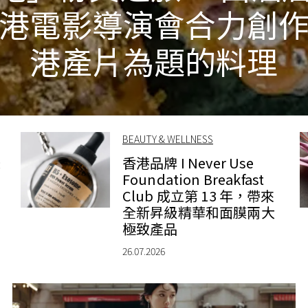
港電影導演會合力創
港產片為題的料理
BEAUTY & WELLNESS
錶
香港品牌 I Never Use
Foundation Breakfast
Club 成立第 13 年，帶來
全新昇級精華和面膜兩大
極致產品
26.07.2026