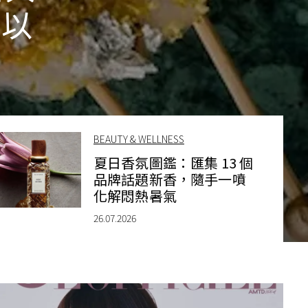
作以
BEAUTY & WELLNESS
夏日香氛圖鑑：匯集 13 個
品牌話題新香，隨手一噴
化解悶熱暑氣
26.07.2026