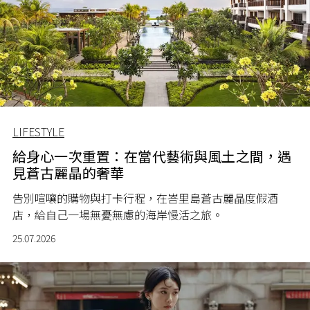
LIFESTYLE
給身心一次重置：在當代藝術與風土之間，遇
見蒼古麗晶的奢華
告別喧嚷的購物與打卡行程，在峇里島蒼古麗晶度假酒
店，給自己一場無憂無慮的海岸慢活之旅。
25.07.2026