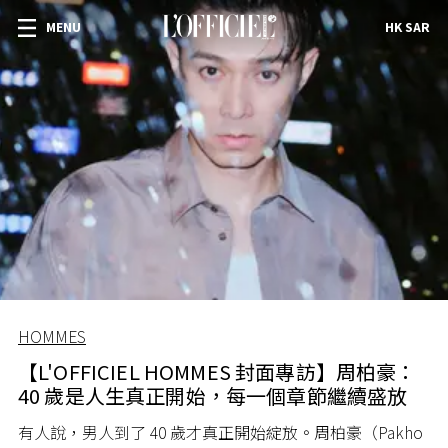
MENU
HK SAR
HOMMES
【L'OFFICIEL HOMMES 封面專訪】周柏豪：
40 歲是人生真正開始，每一個章節繼續盛放
有人說，男人到了 40 歲才真正開始綻放。周柏豪（Pakho