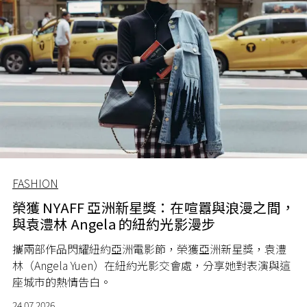
FASHION
榮獲 NYAFF 亞洲新星獎：在喧囂與浪漫之間，
與袁澧林 Angela 的紐約光影漫步
攜兩部作品閃耀紐約亞洲電影節，榮獲亞洲新星獎，袁澧
林（Angela Yuen）在紐約光影交會處，分享她對表演與這
座城市的熱情告白。
24.07.2026