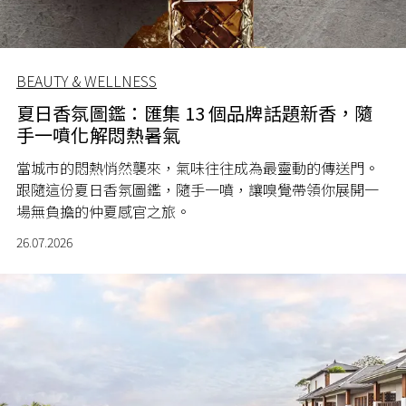
BEAUTY & WELLNESS
夏日香氛圖鑑：匯集 13 個品牌話題新香，隨
手一噴化解悶熱暑氣
當城市的悶熱悄然襲來，氣味往往成為最靈動的傳送門。
跟隨這份夏日香氛圖鑑，隨手一噴，讓嗅覺帶領你展開一
場無負擔的仲夏感官之旅。
26.07.2026