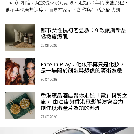
Chau）相信，綻放從來沒有期限。走過 20 年的演藝旅程，
他不再執着於速度，而是在家庭、創作與生活之間找到屬
於自己的節奏，讓人生每一個章節，都繼續盛放。
都市女性抗初老急救：9 款護膚新品
拯救疲憊肌
03.08.2026
Face In Play：化妝不再只是化妝，
是一場關於創造與想像的藝術遊戲
30.07.2026
香港麗晶酒店帶你走進「電」粉質之
旅， 由酒店與香港電影導演會合力
創作以港產片為題的料理
27.07.2026