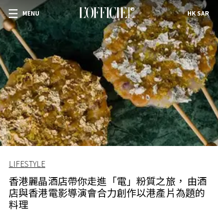
MENU
HK SAR
LIFESTYLE
香港麗晶酒店帶你走進「電」粉質之旅， 由酒
店與香港電影導演會合力創作以港產片為題的
料理