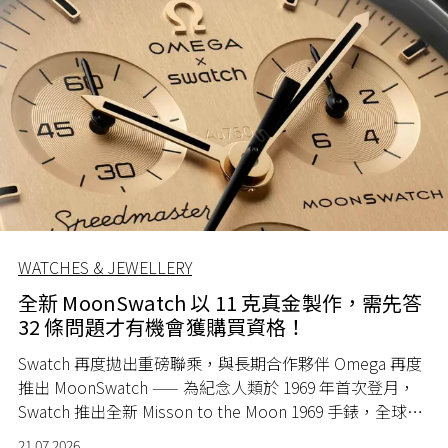
WATCHES & JEWELLERY
全新 MoonSwatch 以 11 克真金製作，需先答
32 條問題才有機會獲購買資格！
Swatch 再度拋出重磅聯乘，與長期合作夥伴 Omega 再度
推出 MoonSwatch —— 為紀念人類於 1969 年首次登月，
Swatch 推出全新 Misson to the Moon 1969 手錶，全球限
量 1969 隻。
21.07.2026