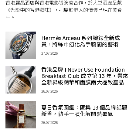
香港麗晶酒店與香港電影導演會合作，於大堂酒廊呈獻
《光影中的香港滋味》，把屬於港人的情懷呈現在美食
中。
Hermès Arceau 系列腕錶全新成
員，將絲巾幻化為手腕間的藝術
27.07.2026
香港品牌 I Never Use Foundation
Breakfast Club 成立第 13 年，帶來
全新昇級精華和面膜兩大極致產品
26.07.2026
夏日香氛圖鑑：匯集 13 個品牌話題
新香，隨手一噴化解悶熱暑氣
26.07.2026