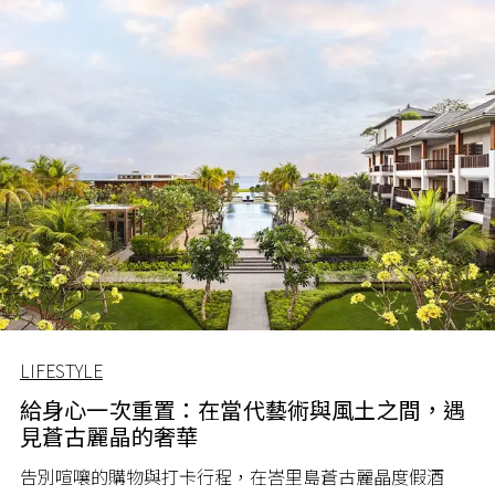
LIFESTYLE
給身心一次重置：在當代藝術與風土之間，遇
見蒼古麗晶的奢華
告別喧嚷的購物與打卡行程，在峇里島蒼古麗晶度假酒