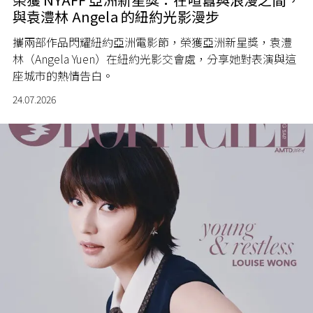
與袁澧林 Angela 的紐約光影漫步
攜兩部作品閃耀紐約亞洲電影節，榮獲亞洲新星獎，袁澧
林（Angela Yuen）在紐約光影交會處，分享她對表演與這
座城市的熱情告白。
24.07.2026