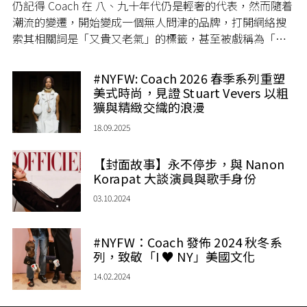
仍記得 Coach 在 八、九十年代仍是輕奢的代表，然而隨着
潮流的變遷，開始變成一個無人問津的品牌，打開網絡搜
索其相關詞是「又貴又老氣」的標籤，甚至被戲稱為「媽
媽袋」。正當大眾以為品牌會走上清盤的命運， Coach 突
然像開了外掛一樣，成為 Gen Z 一代瘋狂追捧的時尚單
#NYFW: Coach 2026 春季系列重塑
品，每逢新品開賣更引發排隊搶購的熱潮。Coach 甚麼時
美式時尚，見證 Stuart Vevers 以粗
候變得這麼時尚又究竟在紅甚麼？
獷與精緻交織的浪漫
18.09.2025
【封面故事】永不停步，與 Nanon
Korapat 大談演員與歌手身份
03.10.2024
#NYFW：Coach 發佈 2024 秋冬系
列，致敬「I ♥ NY」美國文化
14.02.2024