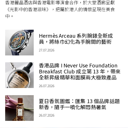
香港麗晶酒店與香港電影導演會合作，於大堂酒廊呈獻
《光影中的香港滋味》，把屬於港人的情懷呈現在美食
中。
Hermès Arceau 系列腕錶全新成
員，將絲巾幻化為手腕間的藝術
27.07.2026
香港品牌 I Never Use Foundation
Breakfast Club 成立第 13 年，帶來
全新昇級精華和面膜兩大極致產品
26.07.2026
夏日香氛圖鑑：匯集 13 個品牌話題
新香，隨手一噴化解悶熱暑氣
26.07.2026