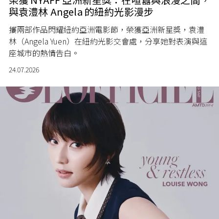
與袁澧林 Angela 的紐約光影漫步
攜兩部作品閃耀紐約亞洲電影節，榮獲亞洲新星獎，袁澧
林（Angela Yuen）在紐約光影交會處，分享她對表演與這
座城市的熱情告白。
24.07.2026