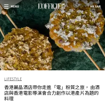
MENU
HK SAR
LIFESTYLE
香港麗晶酒店帶你走進「電」粉質之旅， 由酒
店與香港電影導演會合力創作以港產片為題的
料理