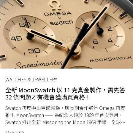
WATCHES & JEWELLERY
全新 MoonSwatch 以 11 克真金製作，需先答
32 條問題才有機會獲購買資格！
Swatch 再度拋出重磅聯乘，與長期合作夥伴 Omega 再度
推出 MoonSwatch —— 為紀念人類於 1969 年首次登月，
Swatch 推出全新 Misson to the Moon 1969 手錶，全球限
量 1969 隻。
21.07.2026