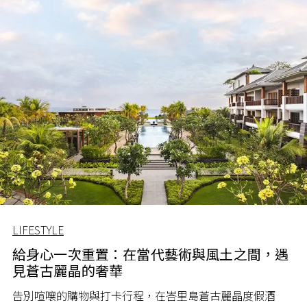
LIFESTYLE
給身心一次重置：在當代藝術與風土之間，遇
見蒼古麗晶的奢華
告別喧嚷的購物與打卡行程，在峇里島蒼古麗晶度假酒