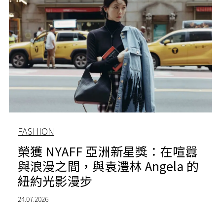
FASHION
榮獲 NYAFF 亞洲新星獎：在喧囂
與浪漫之間，與袁澧林 Angela 的
紐約光影漫步
24.07.2026