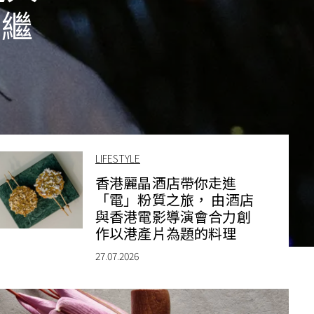
節繼
LIFESTYLE
香港麗晶酒店帶你走進
「電」粉質之旅， 由酒店
與香港電影導演會合力創
作以港產片為題的料理
27.07.2026