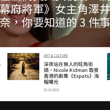
幕府將軍》女主角澤
奈，你要知道的 3 件
ART & CULTURE
n
深夜站在無人的旺角街
頭，Nicole Kidman 取景
香港的劇集《Expats》海
報曝光
03.10.2023