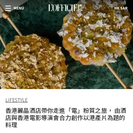
MENU
HK SAR
LIFESTYLE
香港麗晶酒店帶你走進「電」粉質之旅， 由酒
店與香港電影導演會合力創作以港產片為題的
料理