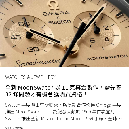
WATCHES & JEWELLERY
全新 MoonSwatch 以 11 克真金製作，需先答
32 條問題才有機會獲購買資格！
Swatch 再度拋出重磅聯乘，與長期合作夥伴 Omega 再度
推出 MoonSwatch —— 為紀念人類於 1969 年首次登月，
Swatch 推出全新 Misson to the Moon 1969 手錶，全球限
量 1969 隻。
21.07.2026