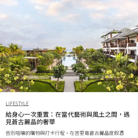
LIFESTYLE
給身心一次重置：在當代藝術與風土之間，遇
見蒼古麗晶的奢華
告別喧嚷的購物與打卡行程，在峇里島蒼古麗晶度假酒