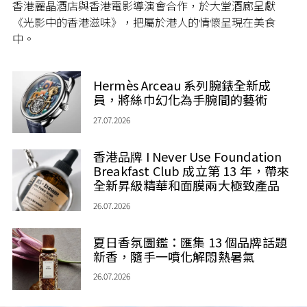
香港麗晶酒店與香港電影導演會合作，於大堂酒廊呈獻
《光影中的香港滋味》，把屬於港人的情懷呈現在美食
中。
Hermès Arceau 系列腕錶全新成
員，將絲巾幻化為手腕間的藝術
27.07.2026
香港品牌 I Never Use Foundation
Breakfast Club 成立第 13 年，帶來
全新昇級精華和面膜兩大極致產品
26.07.2026
夏日香氛圖鑑：匯集 13 個品牌話題
新香，隨手一噴化解悶熱暑氣
26.07.2026