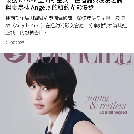
與袁澧林 Angela 的紐約光影漫步
攜兩部作品閃耀紐約亞洲電影節，榮獲亞洲新星獎，袁澧
林（Angela Yuen）在紐約光影交會處，分享她對表演與這
座城市的熱情告白。
24.07.2026