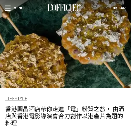
MENU
HK SAR
LIFESTYLE
香港麗晶酒店帶你走進「電」粉質之旅， 由酒
店與香港電影導演會合力創作以港產片為題的
料理