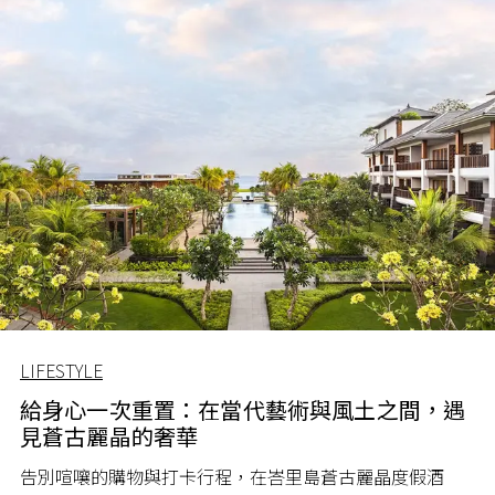
LIFESTYLE
給身心一次重置：在當代藝術與風土之間，遇
見蒼古麗晶的奢華
告別喧嚷的購物與打卡行程，在峇里島蒼古麗晶度假酒