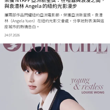
與袁澧林 Angela 的紐約光影漫步
攜兩部作品閃耀紐約亞洲電影節，榮獲亞洲新星獎，袁澧
林（Angela Yuen）在紐約光影交會處，分享她對表演與這
座城市的熱情告白。
24.07.2026