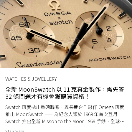
WATCHES & JEWELLERY
全新 MoonSwatch 以 11 克真金製作，需先答
32 條問題才有機會獲購買資格！
Swatch 再度拋出重磅聯乘，與長期合作夥伴 Omega 再度
推出 MoonSwatch —— 為紀念人類於 1969 年首次登月，
Swatch 推出全新 Misson to the Moon 1969 手錶，全球限
量 1969 隻。
21.07.2026