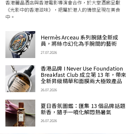
香港麗晶酒店與香港電影導演會合作，於大堂酒廊呈獻
《光影中的香港滋味》，把屬於港人的情懷呈現在美食
中。
Hermès Arceau 系列腕錶全新成
員，將絲巾幻化為手腕間的藝術
27.07.2026
香港品牌 I Never Use Foundation
Breakfast Club 成立第 13 年，帶來
全新昇級精華和面膜兩大極致產品
26.07.2026
夏日香氛圖鑑：匯集 13 個品牌話題
新香，隨手一噴化解悶熱暑氣
26.07.2026