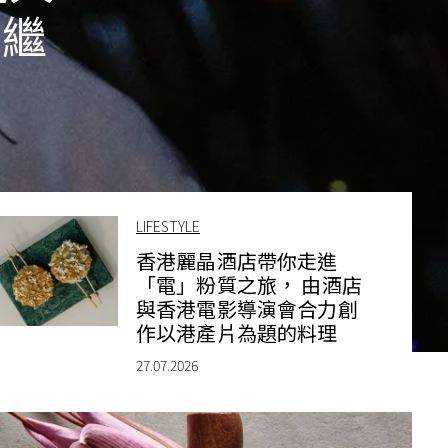
節繼
LIFESTYLE
香港麗晶酒店帶你走進
「電」粉質之旅， 由酒店
與香港電影導演會合力創
作以港產片為題的料理
27.07.2026