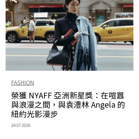
FASHION
榮獲 NYAFF 亞洲新星獎：在喧囂
與浪漫之間，與袁澧林 Angela 的
紐約光影漫步
24.07.2026