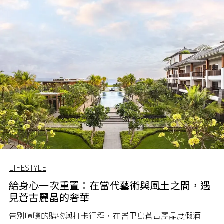
LIFESTYLE
給身心一次重置：在當代藝術與風土之間，遇
見蒼古麗晶的奢華
告別喧嚷的購物與打卡行程，在峇里島蒼古麗晶度假酒