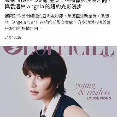
與袁澧林 Angela 的紐約光影漫步
攜兩部作品閃耀紐約亞洲電影節，榮獲亞洲新星獎，袁澧
林（Angela Yuen）在紐約光影交會處，分享她對表演與這
座城市的熱情告白。
24.07.2026