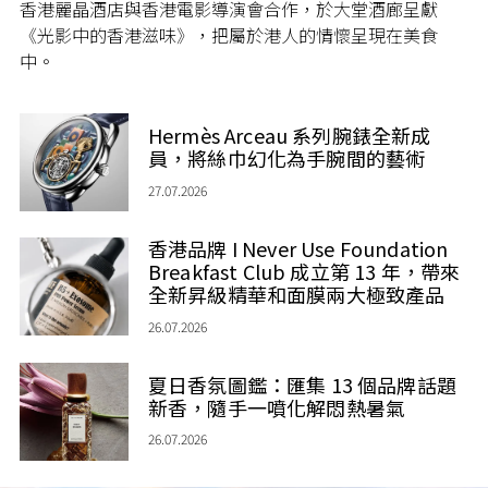
香港麗晶酒店與香港電影導演會合作，於大堂酒廊呈獻
《光影中的香港滋味》，把屬於港人的情懷呈現在美食
中。
Hermès Arceau 系列腕錶全新成
員，將絲巾幻化為手腕間的藝術
27.07.2026
香港品牌 I Never Use Foundation
Breakfast Club 成立第 13 年，帶來
全新昇級精華和面膜兩大極致產品
26.07.2026
夏日香氛圖鑑：匯集 13 個品牌話題
新香，隨手一噴化解悶熱暑氣
26.07.2026