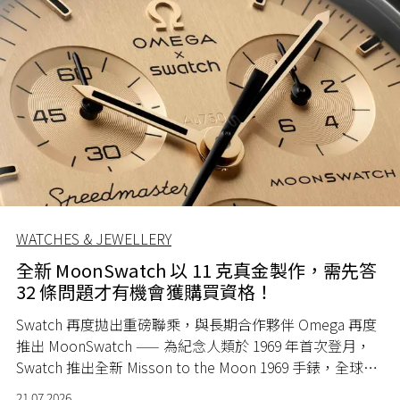
WATCHES & JEWELLERY
全新 MoonSwatch 以 11 克真金製作，需先答
32 條問題才有機會獲購買資格！
Swatch 再度拋出重磅聯乘，與長期合作夥伴 Omega 再度
推出 MoonSwatch —— 為紀念人類於 1969 年首次登月，
Swatch 推出全新 Misson to the Moon 1969 手錶，全球限
量 1969 隻。
21.07.2026