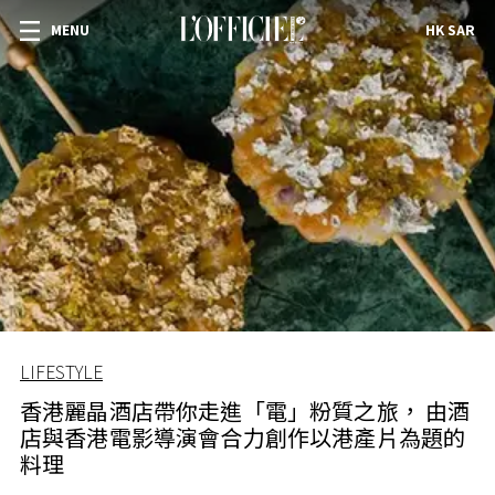
MENU
HK SAR
LIFESTYLE
香港麗晶酒店帶你走進「電」粉質之旅， 由酒
店與香港電影導演會合力創作以港產片為題的
料理