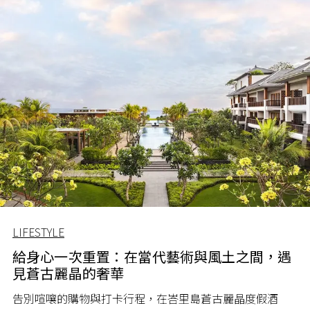
LIFESTYLE
給身心一次重置：在當代藝術與風土之間，遇
見蒼古麗晶的奢華
告別喧嚷的購物與打卡行程，在峇里島蒼古麗晶度假酒