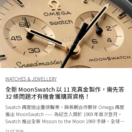
WATCHES & JEWELLERY
全新 MoonSwatch 以 11 克真金製作，需先答
32 條問題才有機會獲購買資格！
Swatch 再度拋出重磅聯乘，與長期合作夥伴 Omega 再度
推出 MoonSwatch —— 為紀念人類於 1969 年首次登月，
Swatch 推出全新 Misson to the Moon 1969 手錶，全球限
量 1969 隻。
21.07.2026