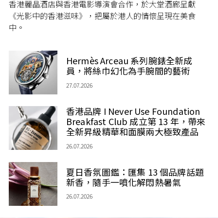
香港麗晶酒店與香港電影導演會合作，於大堂酒廊呈獻
《光影中的香港滋味》，把屬於港人的情懷呈現在美食
中。
Hermès Arceau 系列腕錶全新成
員，將絲巾幻化為手腕間的藝術
27.07.2026
香港品牌 I Never Use Foundation
Breakfast Club 成立第 13 年，帶來
全新昇級精華和面膜兩大極致產品
26.07.2026
夏日香氛圖鑑：匯集 13 個品牌話題
新香，隨手一噴化解悶熱暑氣
26.07.2026