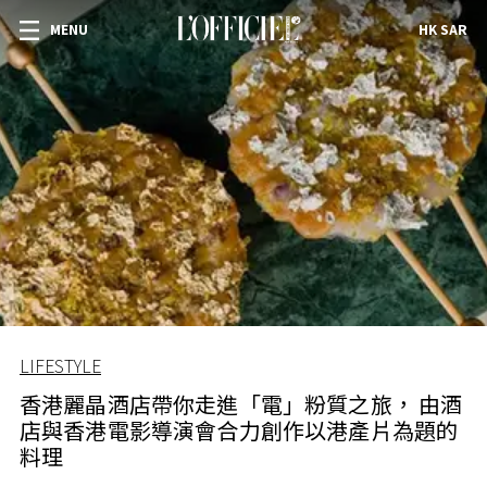
MENU
HK SAR
LIFESTYLE
香港麗晶酒店帶你走進「電」粉質之旅， 由酒
店與香港電影導演會合力創作以港產片為題的
料理