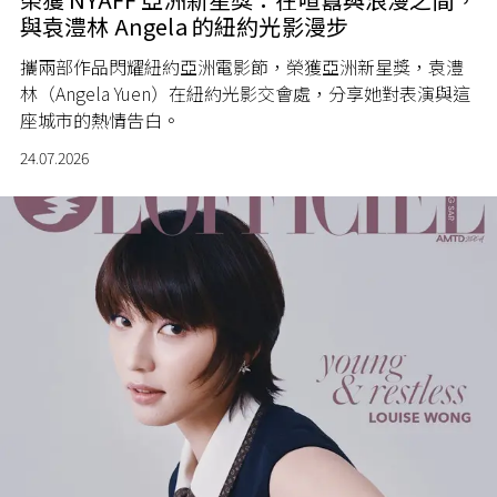
與袁澧林 Angela 的紐約光影漫步
攜兩部作品閃耀紐約亞洲電影節，榮獲亞洲新星獎，袁澧
林（Angela Yuen）在紐約光影交會處，分享她對表演與這
座城市的熱情告白。
24.07.2026