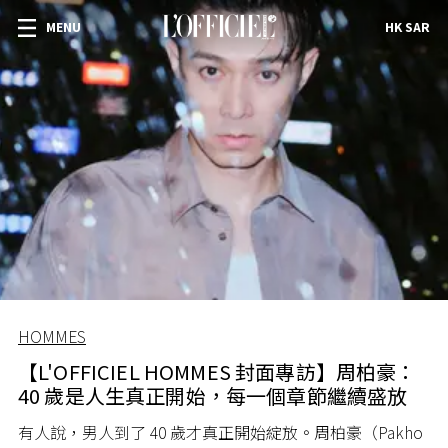
MENU
HK SAR
HOMMES
【L'OFFICIEL HOMMES 封面專訪】周柏豪：
40 歲是人生真正開始，每一個章節繼續盛放
有人說，男人到了 40 歲才真正開始綻放。周柏豪（Pakho