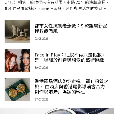
Chau）相信，綻放從來沒有期限。走過 20 年的演藝旅程，
他不再執着於速度，而是在家庭、創作與生活之間找到屬
於自己的節奏，讓人生每一個章節，都繼續盛放。
都市女性抗初老急救：9 款護膚新品
拯救疲憊肌
03.08.2026
Face In Play：化妝不再只是化妝，
是一場關於創造與想像的藝術遊戲
30.07.2026
香港麗晶酒店帶你走進「電」粉質之
旅， 由酒店與香港電影導演會合力
創作以港產片為題的料理
27.07.2026