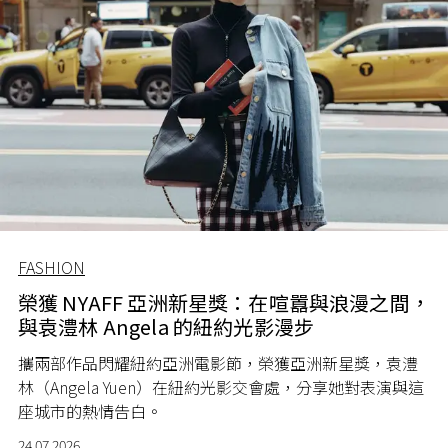
FASHION
榮獲 NYAFF 亞洲新星獎：在喧囂與浪漫之間，
與袁澧林 Angela 的紐約光影漫步
攜兩部作品閃耀紐約亞洲電影節，榮獲亞洲新星獎，袁澧
林（Angela Yuen）在紐約光影交會處，分享她對表演與這
座城市的熱情告白。
24.07.2026