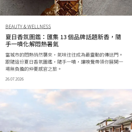
BEAUTY & WELLNESS
夏日香氛圖鑑：匯集 13 個品牌話題新香，隨
手一噴化解悶熱暑氣
當城市的悶熱悄然襲來，氣味往往成為最靈動的傳送門。
跟隨這份夏日香氛圖鑑，隨手一噴，讓嗅覺帶領你展開一
場無負擔的仲夏感官之旅。
26.07.2026