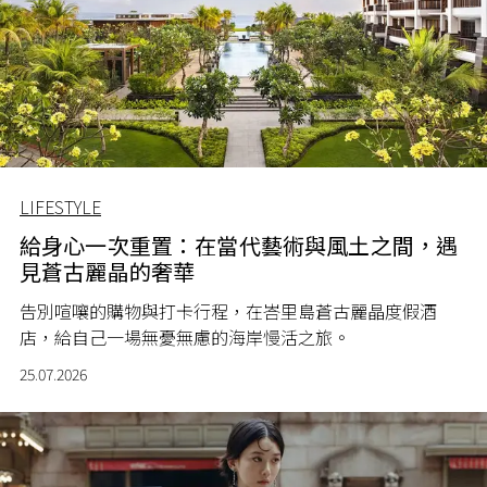
LIFESTYLE
給身心一次重置：在當代藝術與風土之間，遇
見蒼古麗晶的奢華
告別喧嚷的購物與打卡行程，在峇里島蒼古麗晶度假酒
店，給自己一場無憂無慮的海岸慢活之旅。
25.07.2026