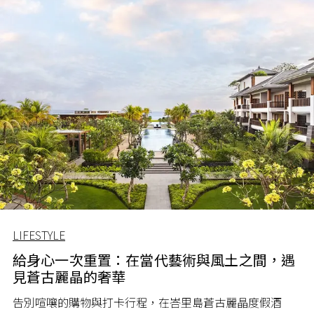
LIFESTYLE
給身心一次重置：在當代藝術與風土之間，遇
見蒼古麗晶的奢華
告別喧嚷的購物與打卡行程，在峇里島蒼古麗晶度假酒