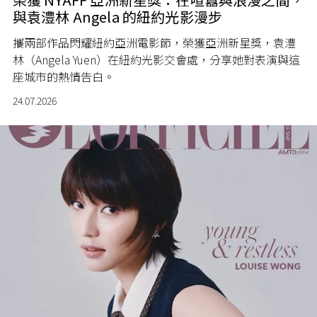
與袁澧林 Angela 的紐約光影漫步
攜兩部作品閃耀紐約亞洲電影節，榮獲亞洲新星獎，袁澧
林（Angela Yuen）在紐約光影交會處，分享她對表演與這
座城市的熱情告白。
24.07.2026