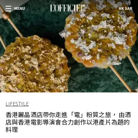
MENU
HK SAR
LIFESTYLE
香港麗晶酒店帶你走進「電」粉質之旅， 由酒
店與香港電影導演會合力創作以港產片為題的
料理