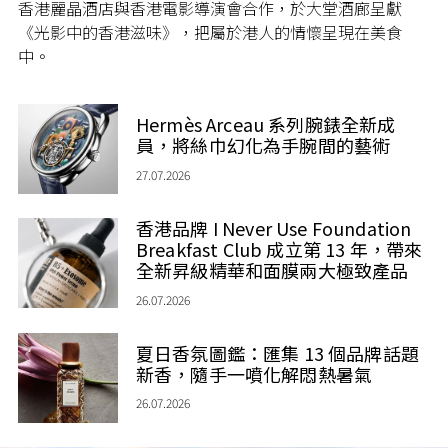
香港麗晶酒店與香港電影導演會合作，於大堂酒廊呈獻
《光影中的香港滋味》，把屬於港人的情懷呈現在美食
中。
Hermès Arceau 系列腕錶全新成
員，將絲巾幻化為手腕間的藝術
27.07.2026
香港品牌 I Never Use Foundation
Breakfast Club 成立第 13 年，帶來
全新昇級精華和面膜兩大極致產品
26.07.2026
夏日香氛圖鑑：匯集 13 個品牌話題
新香，隨手一噴化解悶熱暑氣
26.07.2026