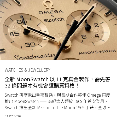
WATCHES & JEWELLERY
全新 MoonSwatch 以 11 克真金製作，需先答
32 條問題才有機會獲購買資格！
Swatch 再度拋出重磅聯乘，與長期合作夥伴 Omega 再度
推出 MoonSwatch —— 為紀念人類於 1969 年首次登月，
Swatch 推出全新 Misson to the Moon 1969 手錶，全球限
量 1969 隻。
21.07.2026