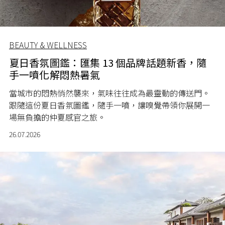
BEAUTY & WELLNESS
夏日香氛圖鑑：匯集 13 個品牌話題新香，隨
手一噴化解悶熱暑氣
當城市的悶熱悄然襲來，氣味往往成為最靈動的傳送門。
跟隨這份夏日香氛圖鑑，隨手一噴，讓嗅覺帶領你展開一
場無負擔的仲夏感官之旅。
26.07.2026