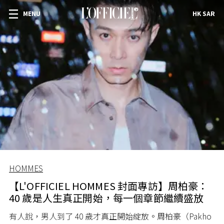
MENU
HK SAR
HOMMES
【L'OFFICIEL HOMMES 封面專訪】周柏豪：
40 歲是人生真正開始，每一個章節繼續盛放
有人說，男人到了 40 歲才真正開始綻放。周柏豪（Pakho