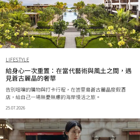
LIFESTYLE
給身心一次重置：在當代藝術與風土之間，遇
見蒼古麗晶的奢華
告別喧嚷的購物與打卡行程，在峇里島蒼古麗晶度假酒
店，給自己一場無憂無慮的海岸慢活之旅。
25.07.2026