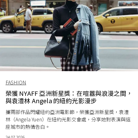
FASHION
榮獲 NYAFF 亞洲新星獎：在喧囂與浪漫之間，
與袁澧林 Angela 的紐約光影漫步
攜兩部作品閃耀紐約亞洲電影節，榮獲亞洲新星獎，袁澧
林（Angela Yuen）在紐約光影交會處，分享她對表演與這
座城市的熱情告白。
24.07.2026