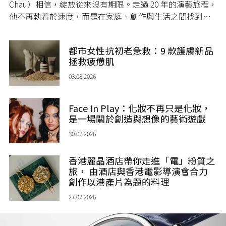
Chau）相信，綻放從來沒有期限。走過 20 年的演藝旅程，
他不再執着於速度，而是在家庭、創作與生活之間找到屬
於自己的節奏，讓人生每一個章節，都繼續盛放。
都市女性抗初老急救：9 款護膚新品
拯救疲憊肌
03.08.2026
Face In Play：化妝不再只是化妝，
是一場關於創造與想像的藝術遊戲
30.07.2026
香港麗晶酒店帶你走進「電」粉質之
旅， 由酒店與香港電影導演會合力
創作以港產片為題的料理
27.07.2026