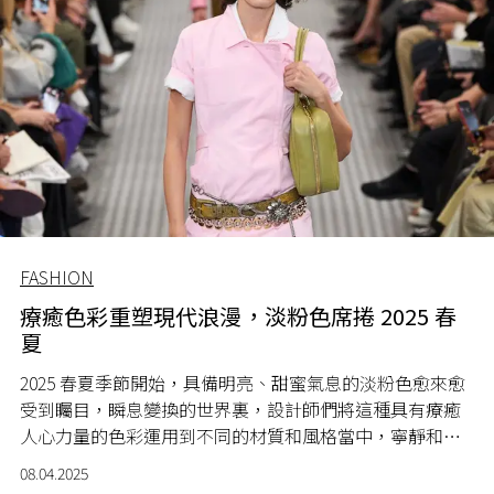
FASHION
療癒色彩重塑現代浪漫，淡粉色席捲 2025 春
夏
2025 春夏季節開始，具備明亮、甜蜜氣息的淡粉色愈來愈
受到矚目，瞬息變換的世界裏，設計師們將這種具有療癒
人心力量的色彩運用到不同的材質和風格當中，寧靜和快
樂成為了今季時尚趨勢的關鍵詞，消費者們亦渴望在色彩
08.04.2025
中尋求休憩、喘息的機會，以慢節奏的輕快步調應對喧囂