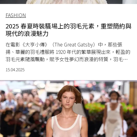
FASHION
2025 春夏時裝騷埸上的羽毛元素，重塑簡約與
現代的浪漫魅力
在電影《大亨小傳》（The Great Gatsby）中，那些張
揚、華麗的羽毛禮服將 1920 年代的繁華展現出來，輕盈的
羽毛元素隨風飄動，賦予女性夢幻而浪漫的特質，羽毛此
後亦是錦衣華服中最為常見的元素。回到 2025 年的春夏時
15.04.2025
裝騷，設計師們一改近幾季趨於簡約、實用的流行風格，
利用輕柔線條為女性尋找生活中那些微妙而動人的浪漫時
刻。