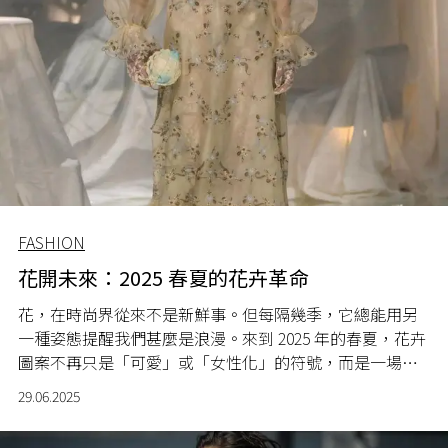
FASHION
花開未來：2025 春夏的花卉革命
花，在時尚界從來不是新鮮事。但每隔幾季，它總能用另
一種姿態提醒我們甚麼是浪漫。來到 2025 年的春夏，花卉
圖案不再只是「可愛」或「女性化」的符號，而是一場風
格與記憶的冒險，今年不再是只有刺繡與印花，設計師們
29.06.2025
費盡心思，翻舊書、玩科技，也挑戰感官極限。