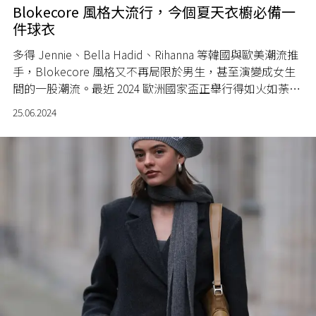
Blokecore 風格大流行，今個夏天衣櫥必備一
件球衣
多得 Jennie、Bella Hadid、Rihanna 等韓國與歐美潮流推
手，Blokecore 風格又不再局限於男生，甚至演變成女生
間的一股潮流。最近 2024 歐洲國家盃正舉行得如火如荼，
Blokecore 風又再度受到時尚界的關注！
25.06.2024