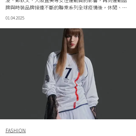
淩、鄭欽文、大阪直美等女性運動員的影響，再到運動品
牌與時裝品牌接連不斷的聯乘系列全球疫情後，休閒、舒
適的風格完全融入女性的工作與生活。
01.04.2025
FASHION