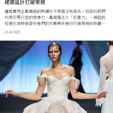
裙擺設計打破常規
儘管實用主義風格的熱潮在今季還沒有退去，但設計師們
利用天馬行空的想像力，爲裙擺注入「反重力」，揚起的
短裙也為時裝愛好者們的衣櫥帶來幾分打破常規的奇趣氣
息。
21.04.2025