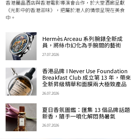
香港麗晶酒店與香港電影導演會合作，於大堂酒廊呈獻
《光影中的香港滋味》，把屬於港人的情懷呈現在美食
中。
Hermès Arceau 系列腕錶全新成
員，將絲巾幻化為手腕間的藝術
27.07.2026
香港品牌 I Never Use Foundation
Breakfast Club 成立第 13 年，帶來
全新昇級精華和面膜兩大極致產品
26.07.2026
夏日香氛圖鑑：匯集 13 個品牌話題
新香，隨手一噴化解悶熱暑氣
26.07.2026