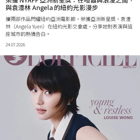
與袁澧林 Angela 的紐約光影漫步
攜兩部作品閃耀紐約亞洲電影節，榮獲亞洲新星獎，袁澧
林（Angela Yuen）在紐約光影交會處，分享她對表演與這
座城市的熱情告白。
24.07.2026