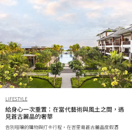
LIFESTYLE
給身心一次重置：在當代藝術與風土之間，遇
見蒼古麗晶的奢華
告別喧嚷的購物與打卡行程，在峇里島蒼古麗晶度假酒