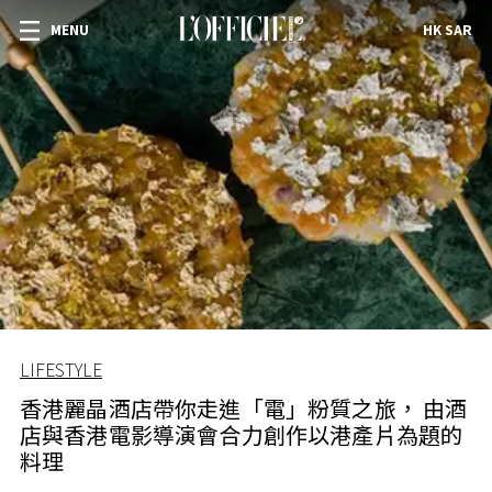
MENU
HK SAR
LIFESTYLE
香港麗晶酒店帶你走進「電」粉質之旅， 由酒
店與香港電影導演會合力創作以港產片為題的
料理