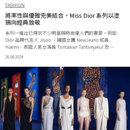
FASHION
將率性與優雅完美結合，Miss Dior 系列以塗
鴉向經典致敬
系列一推出已得到不少明星與時尚達人們的喜愛，例如
Dior 品牌代言人 Jisoo 、韓國女團 NewJeans 成員
Haerin、泰國人氣女演員 Tontawan Tantivejakul 及
Kimberley Anne Woltemas 等亦先後穿上此系列。
26.08.2024