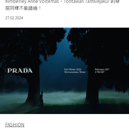
Kimberley Anne Voltemas、Tontawan Tantivejakul 的穿
搭同樣不能錯過！
27.02.2024
FASHION