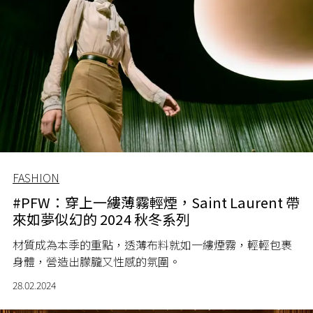
FASHION
#PFW：穿上一縷薄霧輕煙，Saint Laurent 帶
來如夢似幻的 2024 秋冬系列
材質成為本季的重點，透薄布料就如一縷煙霧，輕輕包裹
身體，營造出朦朧又性感的氛圍。
28.02.2024