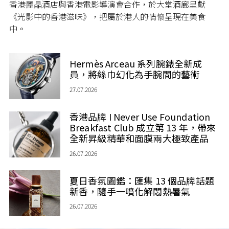
香港麗晶酒店與香港電影導演會合作，於大堂酒廊呈獻
《光影中的香港滋味》，把屬於港人的情懷呈現在美食
中。
Hermès Arceau 系列腕錶全新成
員，將絲巾幻化為手腕間的藝術
27.07.2026
香港品牌 I Never Use Foundation
Breakfast Club 成立第 13 年，帶來
全新昇級精華和面膜兩大極致產品
26.07.2026
夏日香氛圖鑑：匯集 13 個品牌話題
新香，隨手一噴化解悶熱暑氣
26.07.2026