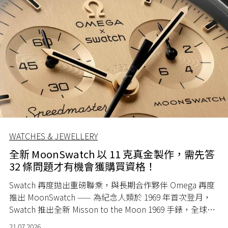
WATCHES & JEWELLERY
全新 MoonSwatch 以 11 克真金製作，需先答
32 條問題才有機會獲購買資格！
Swatch 再度拋出重磅聯乘，與長期合作夥伴 Omega 再度
推出 MoonSwatch —— 為紀念人類於 1969 年首次登月，
Swatch 推出全新 Misson to the Moon 1969 手錶，全球限
量 1969 隻。
21.07.2026