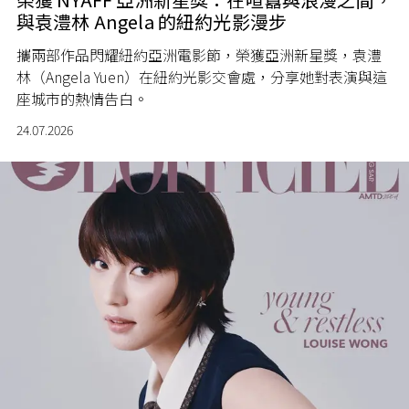
與袁澧林 Angela 的紐約光影漫步
攜兩部作品閃耀紐約亞洲電影節，榮獲亞洲新星獎，袁澧
林（Angela Yuen）在紐約光影交會處，分享她對表演與這
座城市的熱情告白。
24.07.2026