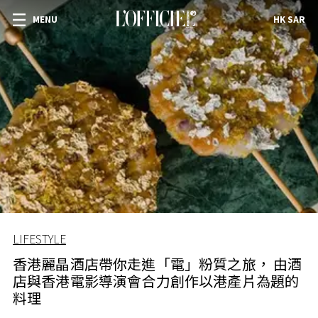
MENU
HK SAR
LIFESTYLE
香港麗晶酒店帶你走進「電」粉質之旅， 由酒
店與香港電影導演會合力創作以港產片為題的
料理