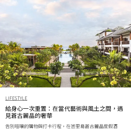
LIFESTYLE
給身心一次重置：在當代藝術與風土之間，遇
見蒼古麗晶的奢華
告別喧嚷的購物與打卡行程，在峇里島蒼古麗晶度假酒