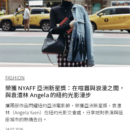
FASHION
榮獲 NYAFF 亞洲新星獎：在喧囂與浪漫之間，
與袁澧林 Angela 的紐約光影漫步
攜兩部作品閃耀紐約亞洲電影節，榮獲亞洲新星獎，袁澧
林（Angela Yuen）在紐約光影交會處，分享她對表演與這
座城市的熱情告白。
24.07.2026