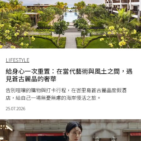
LIFESTYLE
給身心一次重置：在當代藝術與風土之間，遇
見蒼古麗晶的奢華
告別喧嚷的購物與打卡行程，在峇里島蒼古麗晶度假酒
店，給自己一場無憂無慮的海岸慢活之旅。
25.07.2026