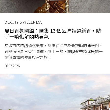
BEAUTY & WELLNESS
夏日香氛圖鑑：匯集 13 個品牌話題新香，隨
手一噴化解悶熱暑氣
當城市的悶熱悄然襲來，氣味往往成為最靈動的傳送門。
跟隨這份夏日香氛圖鑑，隨手一噴，讓嗅覺帶領你展開一
場無負擔的仲夏感官之旅。
26.07.2026