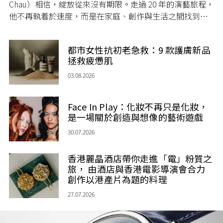
Chau）相信，綻放從來沒有期限。走過 20 年的演藝旅程，
他不再執着於速度，而是在家庭、創作與生活之間找到屬
於自己的節奏，讓人生每一個章節，都繼續盛放。
都市女性抗初老急救：9 款護膚新品
拯救疲憊肌
03.08.2026
Face In Play：化妝不再只是化妝，
是一場關於創造與想像的藝術遊戲
30.07.2026
香港麗晶酒店帶你走進「電」粉質之
旅， 由酒店與香港電影導演會合力
創作以港產片為題的料理
27.07.2026