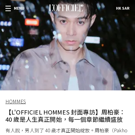
MENU
HK SAR
HOMMES
【L'OFFICIEL HOMMES 封面專訪】周柏豪：
40 歲是人生真正開始，每一個章節繼續盛放
有人說，男人到了 40 歲才真正開始綻放。周柏豪（Pakho