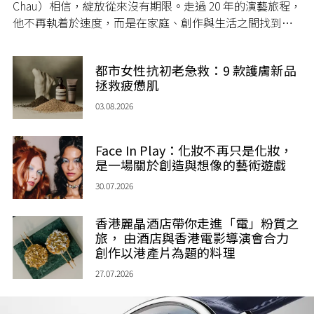
Chau）相信，綻放從來沒有期限。走過 20 年的演藝旅程，
他不再執着於速度，而是在家庭、創作與生活之間找到屬
於自己的節奏，讓人生每一個章節，都繼續盛放。
都市女性抗初老急救：9 款護膚新品
拯救疲憊肌
03.08.2026
Face In Play：化妝不再只是化妝，
是一場關於創造與想像的藝術遊戲
30.07.2026
香港麗晶酒店帶你走進「電」粉質之
旅， 由酒店與香港電影導演會合力
創作以港產片為題的料理
27.07.2026