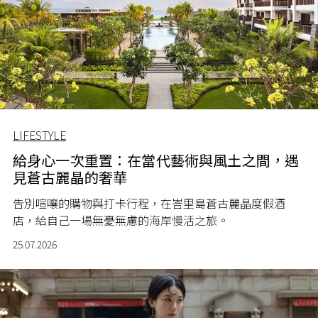
LIFESTYLE
給身心一次重置：在當代藝術與風土之間，遇
見蒼古麗晶的奢華
告別喧嚷的購物與打卡行程，在峇里島蒼古麗晶度假酒
店，給自己一場無憂無慮的海岸慢活之旅。
25.07.2026