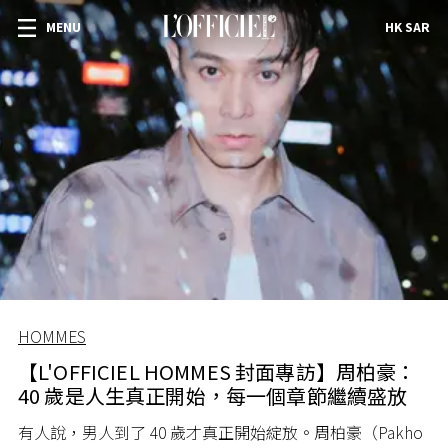
MENU
HK SAR
HOMMES
【L'OFFICIEL HOMMES 封面專訪】周柏豪：
40 歲是人生真正開始，每一個章節繼續盛放
有人說，男人到了 40 歲才真正開始綻放。周柏豪（Pakho