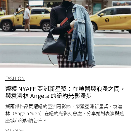
FASHION
榮獲 NYAFF 亞洲新星獎：在喧囂與浪漫之間，
與袁澧林 Angela 的紐約光影漫步
攜兩部作品閃耀紐約亞洲電影節，榮獲亞洲新星獎，袁澧
林（Angela Yuen）在紐約光影交會處，分享她對表演與這
座城市的熱情告白。
24.07.2026