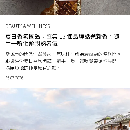
BEAUTY & WELLNESS
夏日香氛圖鑑：匯集 13 個品牌話題新香，隨
手一噴化解悶熱暑氣
當城市的悶熱悄然襲來，氣味往往成為最靈動的傳送門。
跟隨這份夏日香氛圖鑑，隨手一噴，讓嗅覺帶領你展開一
場無負擔的仲夏感官之旅。
26.07.2026