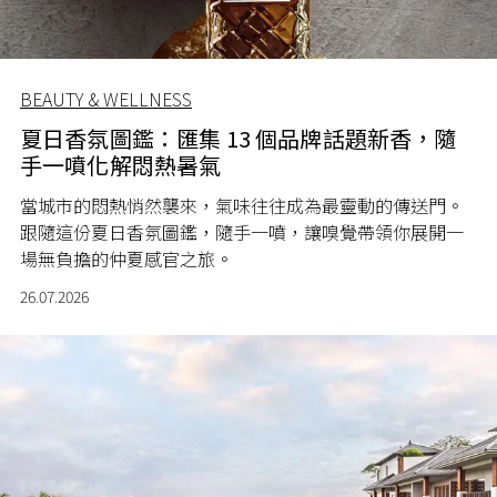
BEAUTY & WELLNESS
夏日香氛圖鑑：匯集 13 個品牌話題新香，隨
手一噴化解悶熱暑氣
當城市的悶熱悄然襲來，氣味往往成為最靈動的傳送門。
跟隨這份夏日香氛圖鑑，隨手一噴，讓嗅覺帶領你展開一
場無負擔的仲夏感官之旅。
26.07.2026