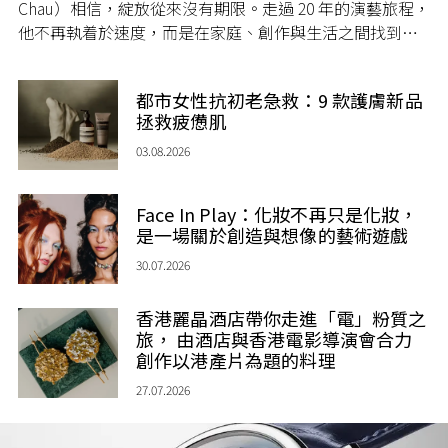
Chau）相信，綻放從來沒有期限。走過 20 年的演藝旅程，
他不再執着於速度，而是在家庭、創作與生活之間找到屬
於自己的節奏，讓人生每一個章節，都繼續盛放。
都市女性抗初老急救：9 款護膚新品
拯救疲憊肌
03.08.2026
Face In Play：化妝不再只是化妝，
是一場關於創造與想像的藝術遊戲
30.07.2026
香港麗晶酒店帶你走進「電」粉質之
旅， 由酒店與香港電影導演會合力
創作以港產片為題的料理
27.07.2026