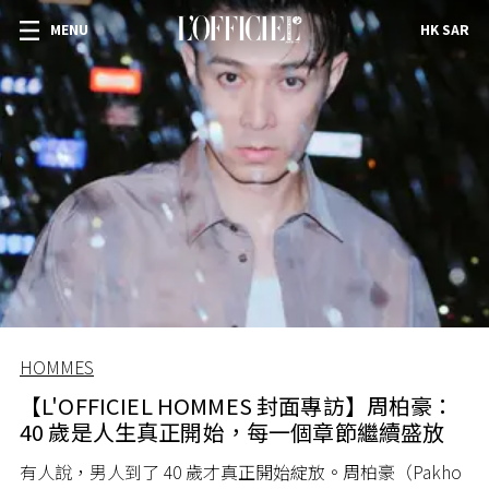
MENU
HK SAR
HOMMES
【L'OFFICIEL HOMMES 封面專訪】周柏豪：
40 歲是人生真正開始，每一個章節繼續盛放
有人說，男人到了 40 歲才真正開始綻放。周柏豪（Pakho