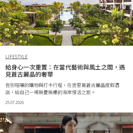
LIFESTYLE
給身心一次重置：在當代藝術與風土之間，遇
見蒼古麗晶的奢華
告別喧嚷的購物與打卡行程，在峇里島蒼古麗晶度假酒
店，給自己一場無憂無慮的海岸慢活之旅。
25.07.2026