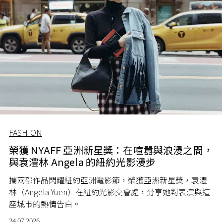
FASHION
榮獲 NYAFF 亞洲新星獎：在喧囂與浪漫之間，
與袁澧林 Angela 的紐約光影漫步
攜兩部作品閃耀紐約亞洲電影節，榮獲亞洲新星獎，袁澧
林（Angela Yuen）在紐約光影交會處，分享她對表演與這
座城市的熱情告白。
24.07.2026