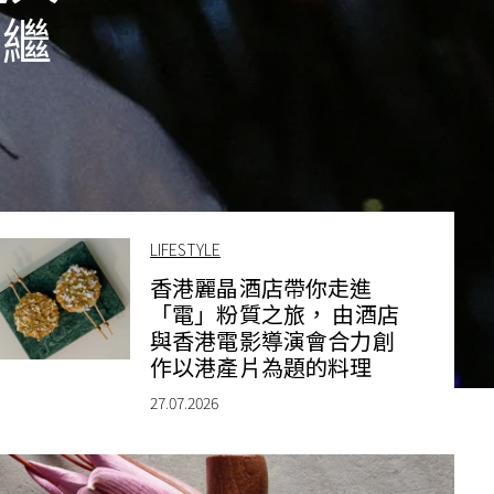
節繼
LIFESTYLE
香港麗晶酒店帶你走進
「電」粉質之旅， 由酒店
與香港電影導演會合力創
作以港產片為題的料理
27.07.2026