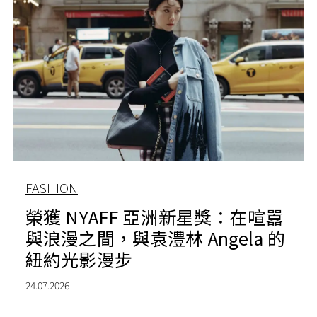
FASHION
榮獲 NYAFF 亞洲新星獎：在喧囂
與浪漫之間，與袁澧林 Angela 的
紐約光影漫步
24.07.2026