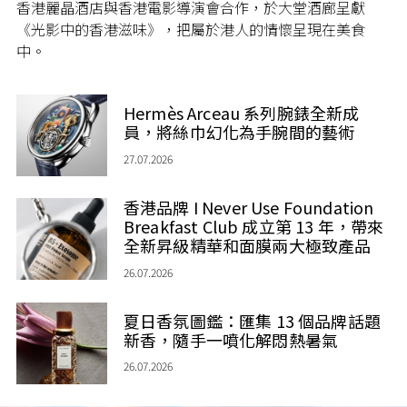
香港麗晶酒店與香港電影導演會合作，於大堂酒廊呈獻
《光影中的香港滋味》，把屬於港人的情懷呈現在美食
中。
Hermès Arceau 系列腕錶全新成
員，將絲巾幻化為手腕間的藝術
27.07.2026
香港品牌 I Never Use Foundation
Breakfast Club 成立第 13 年，帶來
全新昇級精華和面膜兩大極致產品
26.07.2026
夏日香氛圖鑑：匯集 13 個品牌話題
新香，隨手一噴化解悶熱暑氣
26.07.2026