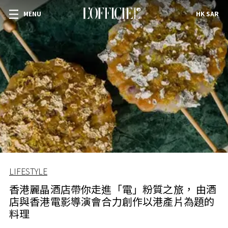
MENU
HK SAR
LIFESTYLE
香港麗晶酒店帶你走進「電」粉質之旅， 由酒
店與香港電影導演會合力創作以港產片為題的
料理