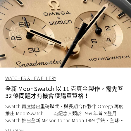
WATCHES & JEWELLERY
全新 MoonSwatch 以 11 克真金製作，需先答
32 條問題才有機會獲購買資格！
Swatch 再度拋出重磅聯乘，與長期合作夥伴 Omega 再度
推出 MoonSwatch —— 為紀念人類於 1969 年首次登月，
Swatch 推出全新 Misson to the Moon 1969 手錶，全球限
量 1969 隻。
21.07.2026