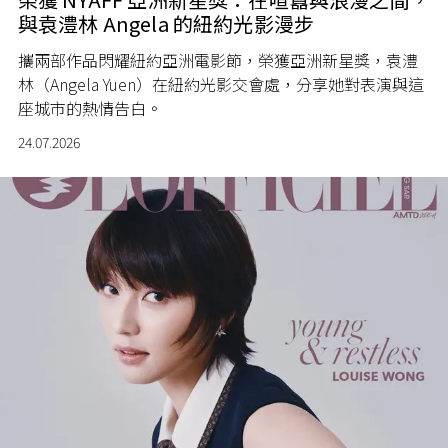
與袁澧林 Angela 的紐約光影漫步
攜兩部作品閃耀紐約亞洲電影節，榮獲亞洲新星獎，袁澧
林（Angela Yuen）在紐約光影交會處，分享她對表演與這
座城市的熱情告白。
24.07.2026