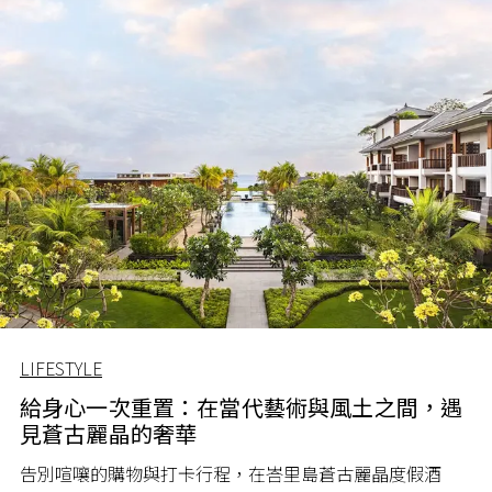
LIFESTYLE
給身心一次重置：在當代藝術與風土之間，遇
見蒼古麗晶的奢華
告別喧嚷的購物與打卡行程，在峇里島蒼古麗晶度假酒