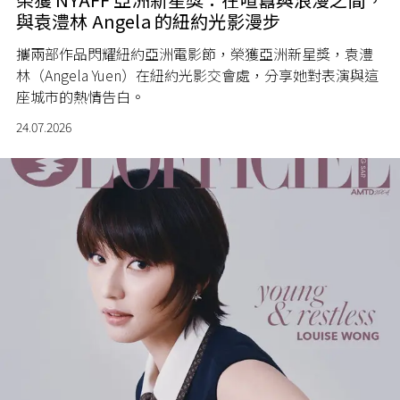
與袁澧林 Angela 的紐約光影漫步
攜兩部作品閃耀紐約亞洲電影節，榮獲亞洲新星獎，袁澧
林（Angela Yuen）在紐約光影交會處，分享她對表演與這
座城市的熱情告白。
24.07.2026