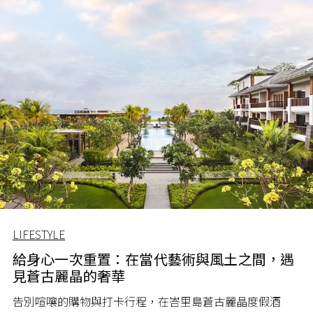
LIFESTYLE
給身心一次重置：在當代藝術與風土之間，遇
見蒼古麗晶的奢華
告別喧嚷的購物與打卡行程，在峇里島蒼古麗晶度假酒