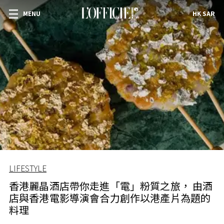
MENU
HK SAR
LIFESTYLE
香港麗晶酒店帶你走進「電」粉質之旅， 由酒
店與香港電影導演會合力創作以港產片為題的
料理