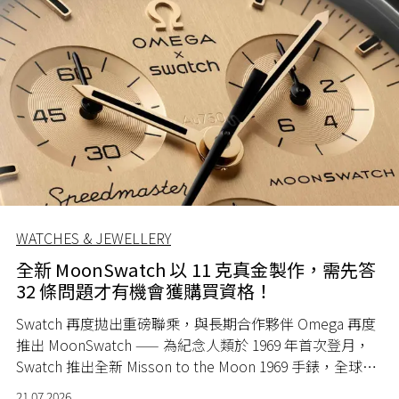
WATCHES & JEWELLERY
全新 MoonSwatch 以 11 克真金製作，需先答
32 條問題才有機會獲購買資格！
Swatch 再度拋出重磅聯乘，與長期合作夥伴 Omega 再度
推出 MoonSwatch —— 為紀念人類於 1969 年首次登月，
Swatch 推出全新 Misson to the Moon 1969 手錶，全球限
量 1969 隻。
21.07.2026