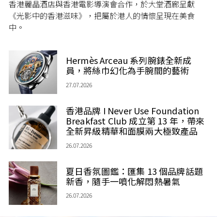
香港麗晶酒店與香港電影導演會合作，於大堂酒廊呈獻
《光影中的香港滋味》，把屬於港人的情懷呈現在美食
中。
Hermès Arceau 系列腕錶全新成
員，將絲巾幻化為手腕間的藝術
27.07.2026
香港品牌 I Never Use Foundation
Breakfast Club 成立第 13 年，帶來
全新昇級精華和面膜兩大極致產品
26.07.2026
夏日香氛圖鑑：匯集 13 個品牌話題
新香，隨手一噴化解悶熱暑氣
26.07.2026