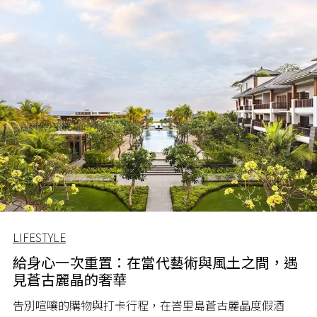
LIFESTYLE
給身心一次重置：在當代藝術與風土之間，遇
見蒼古麗晶的奢華
告別喧嚷的購物與打卡行程，在峇里島蒼古麗晶度假酒