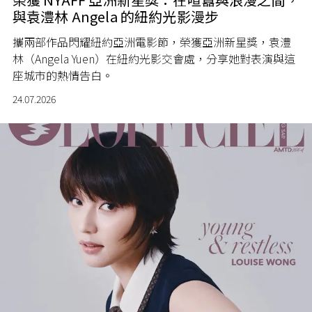
與袁澧林 Angela 的紐約光影漫步
攜兩部作品閃耀紐約亞洲電影節，榮獲亞洲新星獎，袁澧
林（Angela Yuen）在紐約光影交會處，分享她對表演與這
座城市的熱情告白。
24.07.2026