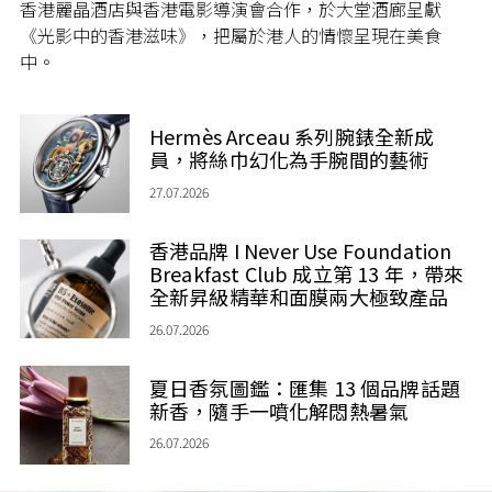
香港麗晶酒店與香港電影導演會合作，於大堂酒廊呈獻
《光影中的香港滋味》，把屬於港人的情懷呈現在美食
中。
Hermès Arceau 系列腕錶全新成
員，將絲巾幻化為手腕間的藝術
27.07.2026
香港品牌 I Never Use Foundation
Breakfast Club 成立第 13 年，帶來
全新昇級精華和面膜兩大極致產品
26.07.2026
夏日香氛圖鑑：匯集 13 個品牌話題
新香，隨手一噴化解悶熱暑氣
26.07.2026