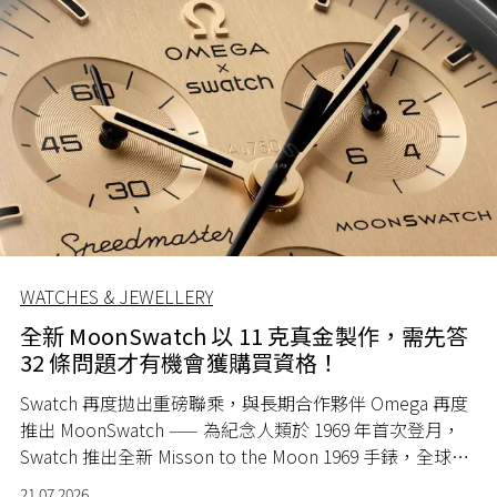
WATCHES & JEWELLERY
全新 MoonSwatch 以 11 克真金製作，需先答
32 條問題才有機會獲購買資格！
Swatch 再度拋出重磅聯乘，與長期合作夥伴 Omega 再度
推出 MoonSwatch —— 為紀念人類於 1969 年首次登月，
Swatch 推出全新 Misson to the Moon 1969 手錶，全球限
量 1969 隻。
21.07.2026