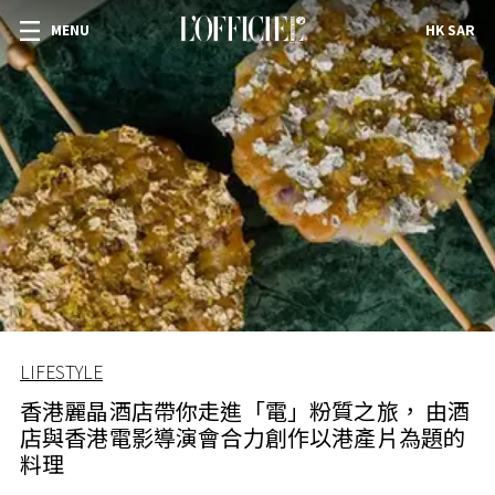
MENU
HK SAR
LIFESTYLE
香港麗晶酒店帶你走進「電」粉質之旅， 由酒
店與香港電影導演會合力創作以港產片為題的
料理