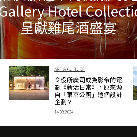
allery Hotel Collect
呈獻雞尾酒盛宴
ART & CULTURE
令役所廣司成為影帝的電
影《新活日常》，原來源
自「東京公廁」這個設計
企劃？
14.03.2024